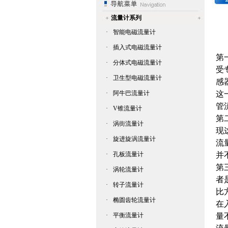
流量计系列
·
智能电磁流量计
·
插入式电磁流量计
第
·
分体式电磁流量计
受
·
卫生型电磁流量计
感
·
阿牛巴流量计
这
管
·
V锥流量计
第
·
涡街流量计
现
·
旋进旋涡流量计
流
·
孔板流量计
并
第
·
涡轮流量计
者
·
转子流量计
比
·
椭圆齿轮流量计
在
·
平衡流量计
量