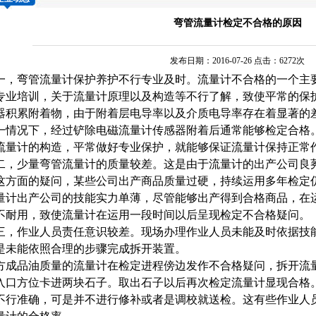
弯管流量计检定不合格的原因
发布日期：2016-07-26 点击：6272次
一，
弯管流量计
保护养护不行专业及时。流量计不合格的一个主
专业培训，关于流量计原理以及构造等不行了解，致使平常的保
器积累附着物，由于附着层电导率以及介质电导率存在着显著的
一情况下，经过铲除电磁流量计传感器附着后通常能够检定合格
流量计的构造，平常做好专业保护，就能够保证流量计保持正常
二，少量
弯管流量计
的质量较差。这是由于流量计的出产公司良
这方面的疑问，某些公司出产商品质量过硬，持续运用多年检定
量计出产公司的技能实力单薄，尽管能够出产得到合格商品，在
不耐用，致使流量计在运用一段时间以后呈现检定不合格疑问。
三，作业人员责任意识较差。现场办理作业人员未能及时依据技
是未能依照合理的步骤完成拆开装置。
方成品油质量的流量计在检定进程傍边发作不合格疑问，拆开流量
入口方位卡进两块石子。取出石子以后再次检定流量计显现合格
不行准确，可是并不进行修补或者是调校就送检。这有些作业人