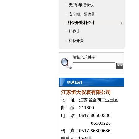
·
无(有)纸记录仪
·
安全栅、隔离器
料位开关/料位计
·
料位计
·
料位开关
请输入关键字
联系我们
江苏恒大仪表有限公司
地
址：江苏省金湖工业园区
211600
邮
编：
0517-86500336
电
话：
86500226
0517-86800636
传
真：
联系人：杨经
理