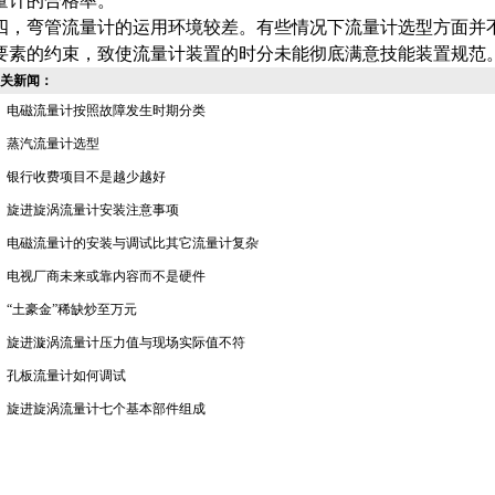
量计的合格率。
四，
弯管流量计
的运用环境较差。有些情况下流量计选型方面并
要素的约束，致使流量计装置的时分未能彻底满意技能装置规范
关新闻：
电磁流量计按照故障发生时期分类
蒸汽流量计选型
银行收费项目不是越少越好
旋进旋涡流量计安装注意事项
电磁流量计的安装与调试比其它流量计复杂
电视厂商未来或靠内容而不是硬件
“土豪金”稀缺炒至万元
旋进漩涡流量计压力值与现场实际值不符
孔板流量计如何调试
旋进旋涡流量计七个基本部件组成