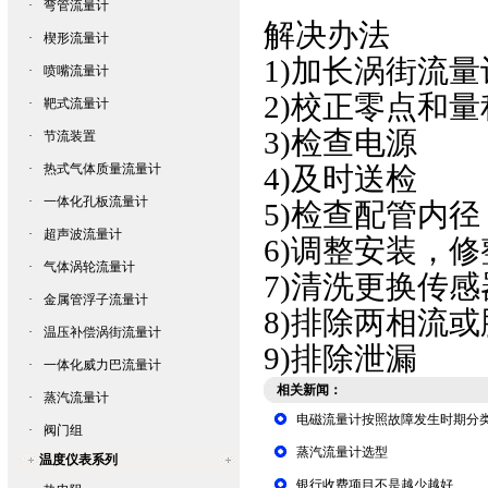
·
弯管流量计
解决办法
·
楔形流量计
1)加长
涡街流量
·
喷嘴流量计
2)校正零点和
·
靶式流量计
3)检查电源
·
节流装置
·
热式气体质量流量计
4)及时送检
·
一体化孔板流量计
5)检查配管内
·
超声波流量计
6)调整安装，
·
气体涡轮流量计
7)清洗更换传感
·
金属管浮子流量计
8)排除两相流
·
温压补偿涡街流量计
9)排除泄漏
·
一体化威力巴流量计
相关新闻：
·
蒸汽流量计
电磁流量计按照故障发生时期分
·
阀门组
蒸汽流量计选型
温度仪表系列
银行收费项目不是越少越好