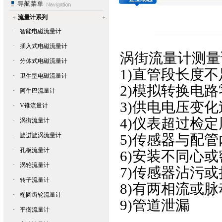
流量计系列
·
智能电磁流量计
·
插入式电磁流量计
涡街流量计
测量
·
分体式电磁流量计
1)直管段长度不
·
卫生型电磁流量计
2)模拟转换电
·
阿牛巴流量计
3)供电电压变化
·
V锥流量计
4)仪表超过检定
·
涡街流量计
·
旋进旋涡流量计
5)传感器与配
·
孔板流量计
6)安装不同心
·
涡轮流量计
7)传感器沾污或
·
转子流量计
8)有两相流或脉
·
椭圆齿轮流量计
9)管道泄漏
·
平衡流量计