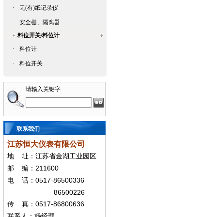
·
无(有)纸记录仪
·
安全栅、隔离器
料位开关/料位计
·
料位计
·
料位开关
请输入关键字
联系我们
江苏恒大仪表有限公司
地
址：江苏省金湖工业园区
211600
邮
编：
0517-86500336
电
话：
86500226
0517-86800636
传
真：
联系人：杨经
理