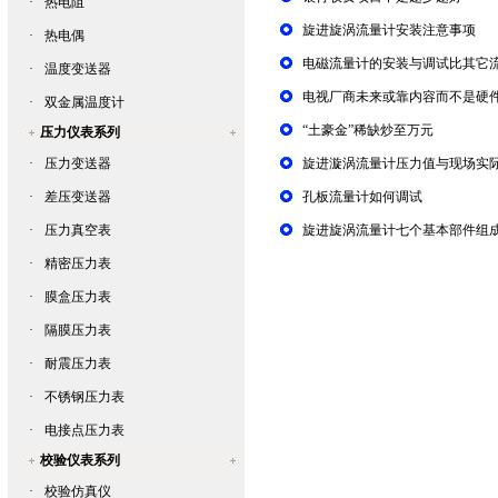
·
热电阻
旋进旋涡流量计安装注意事项
·
热电偶
电磁流量计的安装与调试比其它
·
温度变送器
电视厂商未来或靠内容而不是硬
·
双金属温度计
“土豪金”稀缺炒至万元
压力仪表系列
·
压力变送器
旋进漩涡流量计压力值与现场实
·
差压变送器
孔板流量计如何调试
·
压力真空表
旋进旋涡流量计七个基本部件组
·
精密压力表
·
膜盒压力表
·
隔膜压力表
·
耐震压力表
·
不锈钢压力表
·
电接点压力表
校验仪表系列
·
校验仿真仪