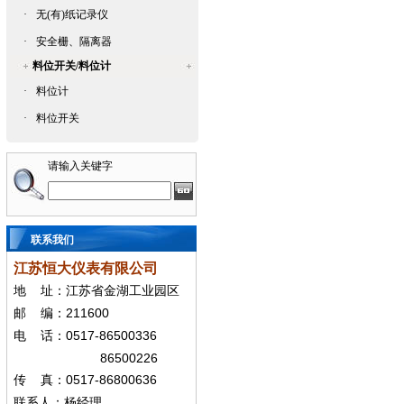
·
无(有)纸记录仪
·
安全栅、隔离器
料位开关/料位计
·
料位计
·
料位开关
请输入关键字
联系我们
江苏恒大仪表有限公司
地
址：江苏省金湖工业园区
211600
邮
编：
0517-86500336
电
话：
86500226
0517-86800636
传
真：
联系人：杨经
理