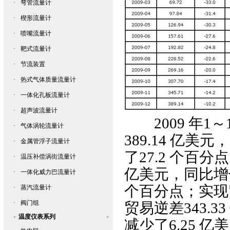
·
弯管流量计
·
楔形流量计
·
喷嘴流量计
·
靶式流量计
·
节流装置
·
热式气体质量流量计
·
一体化孔板流量计
·
超声波流量计
2009 年1～
·
气体涡轮流量计
389.14 亿美
·
金属管浮子流量计
了27.2 个百分
·
温压补偿涡街流量计
亿美元，同比增长
·
一体化威力巴流量计
个百分点；实现贸
·
蒸汽流量计
·
阀门组
贸易逆差343.3
温度仪表系列
减少了6.25 亿