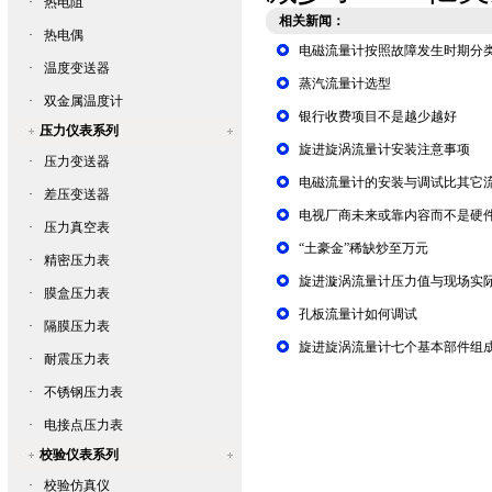
·
热电阻
相关新闻：
·
热电偶
电磁流量计按照故障发生时期分
·
温度变送器
蒸汽流量计选型
·
双金属温度计
银行收费项目不是越少越好
压力仪表系列
旋进旋涡流量计安装注意事项
·
压力变送器
电磁流量计的安装与调试比其它
·
差压变送器
电视厂商未来或靠内容而不是硬
·
压力真空表
“土豪金”稀缺炒至万元
·
精密压力表
旋进漩涡流量计压力值与现场实
·
膜盒压力表
孔板流量计如何调试
·
隔膜压力表
旋进旋涡流量计七个基本部件组
·
耐震压力表
·
不锈钢压力表
·
电接点压力表
校验仪表系列
·
校验仿真仪