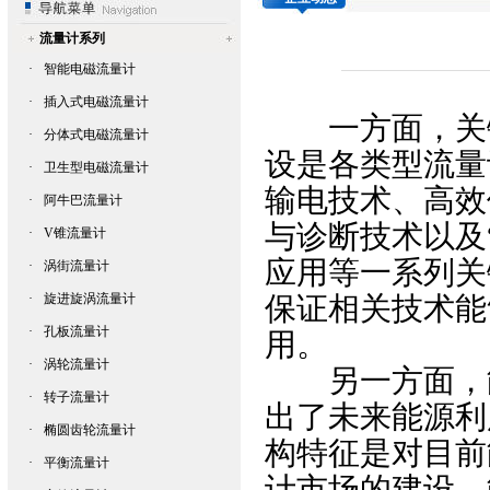
流量计系列
·
智能电磁流量计
·
插入式电磁流量计
一方面，关键
·
分体式电磁流量计
设是各类型
流量
·
卫生型电磁流量计
输电技术、高效
·
阿牛巴流量计
与诊断技术以及
·
V锥流量计
应用等一系列关
·
涡街流量计
·
旋进旋涡流量计
保证相关技术能
·
孔板流量计
用。
·
涡轮流量计
另一方面，能
·
转子流量计
出了未来能源利
·
椭圆齿轮流量计
构特征是对目前
·
平衡流量计
计
市场的建设、