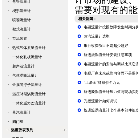
·
弯管流量计
需要对现有的能
·
楔形流量计
相关新闻：
·
喷嘴流量计
电磁流量计按照故障发生时期分
·
靶式流量计
蒸汽流量计选型
·
节流装置
银行收费项目不是越少越好
·
热式气体质量流量计
旋进旋涡流量计安装注意事项
·
一体化孔板流量计
电磁流量计的安装与调试比其它
·
超声波流量计
电视厂商未来或靠内容而不是硬
·
气体涡轮流量计
“土豪金”稀缺炒至万元
·
金属管浮子流量计
旋进漩涡流量计压力值与现场实
·
温压补偿涡街流量计
孔板流量计如何调试
·
一体化威力巴流量计
旋进旋涡流量计七个基本部件组
·
蒸汽流量计
·
阀门组
温度仪表系列