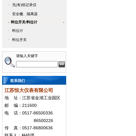
·
无(有)纸记录仪
·
安全栅、隔离器
料位开关/料位计
·
料位计
·
料位开关
请输入关键字
联系我们
江苏恒大仪表有限公司
地
址：江苏省金湖工业园区
211600
邮
编：
0517-86500336
电
话：
86500226
0517-86800636
传
真：
联系人：杨经
理