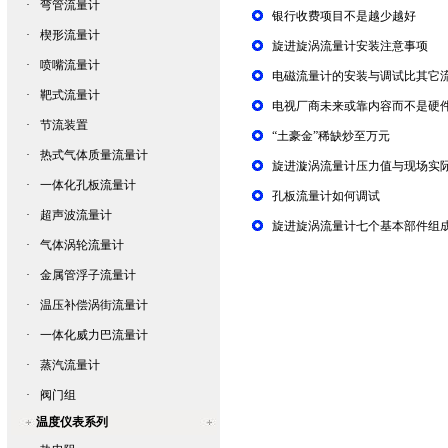
·
弯管流量计
银行收费项目不是越少越好
·
楔形流量计
旋进旋涡流量计安装注意事项
·
喷嘴流量计
电磁流量计的安装与调试比其它
·
靶式流量计
电视厂商未来或靠内容而不是硬
·
节流装置
“土豪金”稀缺炒至万元
·
热式气体质量流量计
旋进漩涡流量计压力值与现场实
·
一体化孔板流量计
孔板流量计如何调试
·
超声波流量计
旋进旋涡流量计七个基本部件组
·
气体涡轮流量计
·
金属管浮子流量计
·
温压补偿涡街流量计
·
一体化威力巴流量计
·
蒸汽流量计
·
阀门组
温度仪表系列