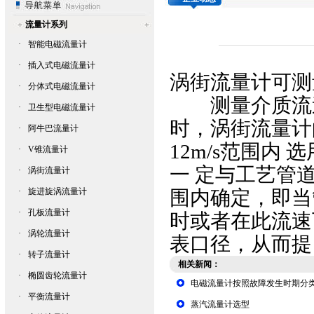
流量计系列
·
智能电磁流量计
·
插入式电磁流量计
涡街流量计
可测
·
分体式电磁流量计
测量介质流速
·
卫生型电磁流量计
时，
涡街流量计
·
阿牛巴流量计
12m/s范围内
·
V锥流量计
一 定与工艺管
·
涡街流量计
·
旋进旋涡流量计
围内确定，即当
·
孔板流量计
时或者在此流速
·
涡轮流量计
表口径，从而提
·
转子流量计
相关新闻：
·
椭圆齿轮流量计
电磁流量计按照故障发生时期分
·
平衡流量计
蒸汽流量计选型