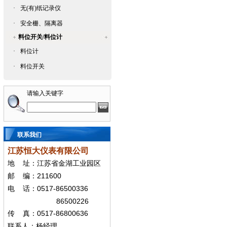
·
无(有)纸记录仪
·
安全栅、隔离器
料位开关/料位计
·
料位计
·
料位开关
请输入关键字
联系我们
江苏恒大仪表有限公司
地
址：江苏省金湖工业园区
211600
邮
编：
0517-86500336
电
话：
86500226
0517-86800636
传
真：
联系人：杨经
理