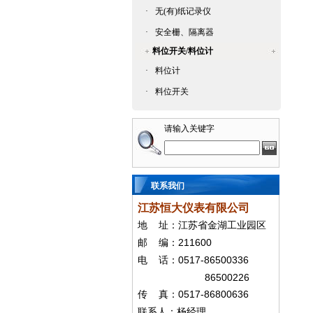
·
无(有)纸记录仪
·
安全栅、隔离器
料位开关/料位计
·
料位计
·
料位开关
请输入关键字
联系我们
江苏恒大仪表有限公司
地
址：江苏省金湖工业园区
211600
邮
编：
0517-86500336
电
话：
86500226
0517-86800636
传
真：
联系人：杨经
理