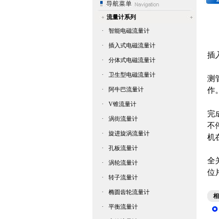
流量计系列
·
智能电磁流量计
·
插入式电磁流量计
插
·
分体式电磁流量计
在
·
卫生型电磁流量计
测
·
阿牛巴流量计
作
在
·
V锥流量计
完
·
涡街流量计
不
·
旋进旋涡流量计
机
·
孔板流量计
注
全
·
涡轮流量计
位
·
转子流量计
注
·
椭圆齿轮流量计
相
·
平衡流量计