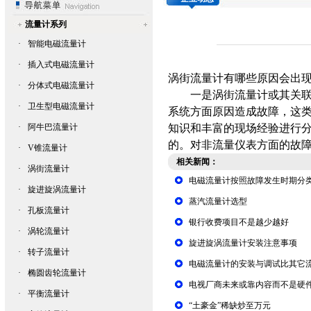
流量计系列
·
智能电磁流量计
·
插入式电磁流量计
涡街流量计
有哪些原因会出
·
分体式电磁流量计
一是涡街流量计或其关联
·
卫生型电磁流量计
系统方面原因造成故障，这
·
阿牛巴流量计
知识和丰富的现场经验进行
的。对非流量仪表方面的故
·
V锥流量计
相关新闻：
·
涡街流量计
电磁流量计按照故障发生时期分
·
旋进旋涡流量计
蒸汽流量计选型
·
孔板流量计
银行收费项目不是越少越好
·
涡轮流量计
旋进旋涡流量计安装注意事项
·
转子流量计
电磁流量计的安装与调试比其它
·
椭圆齿轮流量计
电视厂商未来或靠内容而不是硬
·
平衡流量计
“土豪金”稀缺炒至万元