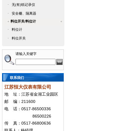
·
无(有)纸记录仪
·
安全栅、隔离器
料位开关/料位计
·
料位计
·
料位开关
请输入关键字
联系我们
江苏恒大仪表有限公司
地
址：江苏省金湖工业园区
211600
邮
编：
0517-86500336
电
话：
86500226
0517-86800636
传
真：
联系人：杨经
理