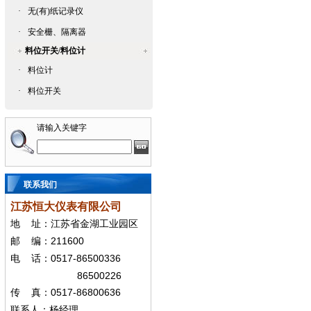
·
无(有)纸记录仪
·
安全栅、隔离器
料位开关/料位计
·
料位计
·
料位开关
请输入关键字
联系我们
江苏恒大仪表有限公司
地
址：江苏省金湖工业园区
211600
邮
编：
0517-86500336
电
话：
86500226
0517-86800636
传
真：
联系人：杨经
理