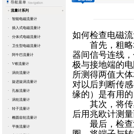
流量计系列
·
智能电磁流量计
·
插入式电磁流量计
如何检查
电磁流
·
分体式电磁流量计
首先，粗略地
·
卫生型电磁流量计
器间信号连线，
·
阿牛巴流量计
极与接地端的电
·
V锥流量计
所测得两值大体
·
涡街流量计
·
旋进旋涡流量计
对以后判断传感
·
孔板流量计
缘的）是有用的
·
涡轮流量计
其次，将传感
·
转子流量计
后用兆欧计测量
·
椭圆齿轮流量计
最后，检查激
·
平衡流量计
圈，将端子与转