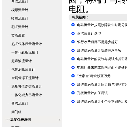
·
弯管流量计
电阻。
·
楔形流量计
相关新闻：
·
喷嘴流量计
电磁流量计按照故障发生时期分
·
靶式流量计
蒸汽流量计选型
·
节流装置
银行收费项目不是越少越好
·
热式气体质量流量计
旋进旋涡流量计安装注意事项
·
一体化孔板流量计
电磁流量计的安装与调试比其它
·
超声波流量计
电视厂商未来或靠内容而不是硬
·
气体涡轮流量计
“土豪金”稀缺炒至万元
·
金属管浮子流量计
旋进漩涡流量计压力值与现场实
·
温压补偿涡街流量计
孔板流量计如何调试
·
一体化威力巴流量计
旋进旋涡流量计七个基本部件组
·
蒸汽流量计
·
阀门组
温度仪表系列