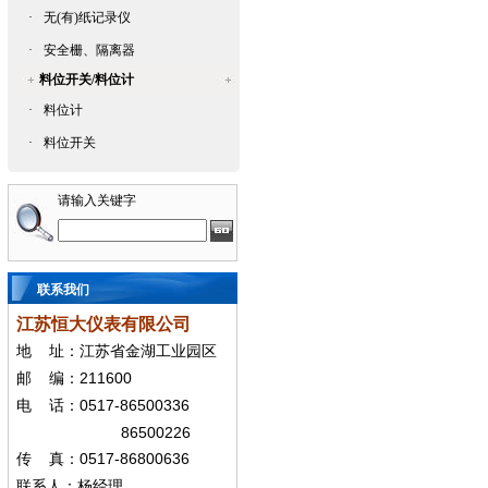
·
无(有)纸记录仪
·
安全栅、隔离器
料位开关/料位计
·
料位计
·
料位开关
请输入关键字
联系我们
江苏恒大仪表有限公司
地
址：江苏省金湖工业园区
211600
邮
编：
0517-86500336
电
话：
86500226
0517-86800636
传
真：
联系人：杨经
理