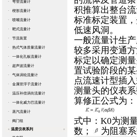
·
弯管流量计
积推算出整台流
·
楔形流量计
标准标定装置，
·
喷嘴流量计
低速风洞。
·
靶式流量计
一般流量计生产
·
节流装置
·
热式气体质量流量计
较多采用变通方
·
一体化孔板流量计
标定以确定测量
·
超声波流量计
置试验阶段的某
·
气体涡轮流量计
点流速计型插入
·
金属管浮子流量计
测量头的仪表系
·
温压补偿涡街流量计
算修正公式为：
·
一体化威力巴流量计
·
蒸汽流量计
式中：K0为测量
·
阀门组
数；
为阻塞系
温度仪表系列