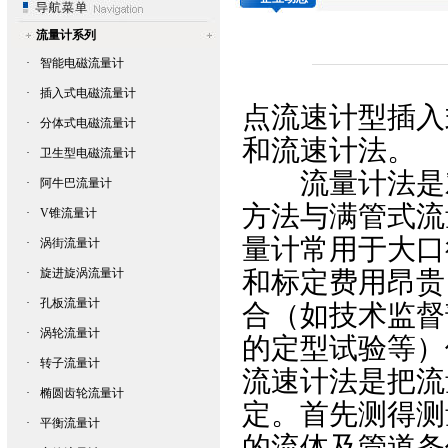
流量计系列
·
智能电磁流量计
·
插入式电磁流量计
点流速计型插入
·
分体式电磁流量计
和流速计法。
·
卫生型电磁流量计
流量计法是对
·
阿牛巴流量计
方法与满管式流
·
V锥流量计
量计常用于大口
·
涡街流量计
·
旋进旋涡流量计
和标定费用昂贵
·
孔板流量计
合（如技术监督
·
涡轮流量计
的定型试验等）
·
转子流量计
流速计法是把流
·
椭圆齿轮流量计
定。首先测得测
·
平衡流量计
的流体及管道条