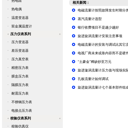
·
热电阻
相关新闻：
·
热电偶
电磁流量计按照故障发生时期分
·
温度变送器
蒸汽流量计选型
·
双金属温度计
银行收费项目不是越少越好
压力仪表系列
旋进旋涡流量计安装注意事项
·
压力变送器
电磁流量计的安装与调试比其它
·
差压变送器
电视厂商未来或靠内容而不是硬
·
压力真空表
“土豪金”稀缺炒至万元
·
精密压力表
旋进漩涡流量计压力值与现场实
·
膜盒压力表
孔板流量计如何调试
·
隔膜压力表
旋进旋涡流量计七个基本部件组
·
耐震压力表
·
不锈钢压力表
·
电接点压力表
校验仪表系列
·
校验仿真仪