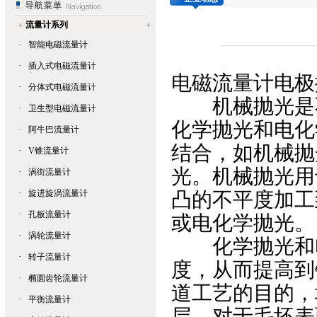
流量计系列
·
智能电磁流量计
·
插入式电磁流量计
电磁流量计电极
·
分体式电磁流量计
机械抛光是不
·
卫生型电磁流量计
化学抛光和电化
·
阿牛巴流量计
结合，如机械抛
·
V锥流量计
光。机械抛光用
·
涡街流量计
·
旋进旋涡流量计
凸的不平度加工
·
孔板流量计
或电化学抛光。
·
涡轮流量计
化学抛光和电
·
转子流量计
度，从而提高到
·
椭圆齿轮流量计
道工艺的目的，
·
平衡流量计
层。对于毛坯表