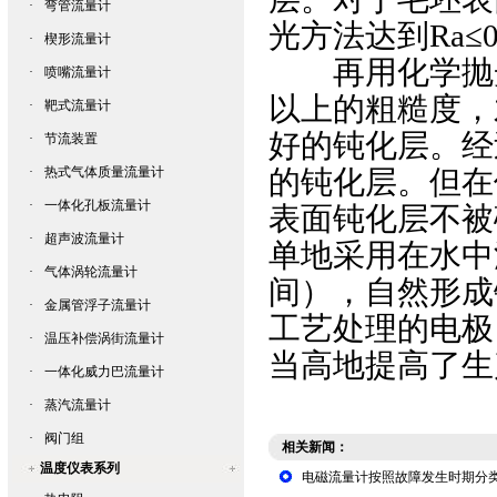
·
弯管流量计
光方法达到Ra≤0
·
楔形流量计
再用化学抛光或
·
喷嘴流量计
以上的粗糙度，
·
靶式流量计
好的钝化层。经
·
节流装置
·
热式气体质量流量计
的钝化层。但在
·
一体化孔板流量计
表面钝化层不被
·
超声波流量计
单地采用在水中
·
气体涡轮流量计
间），自然形成
·
金属管浮子流量计
工艺处理的电极
·
温压补偿涡街流量计
当高地提高了生
·
一体化威力巴流量计
·
蒸汽流量计
·
阀门组
相关新闻：
温度仪表系列
电磁流量计按照故障发生时期分