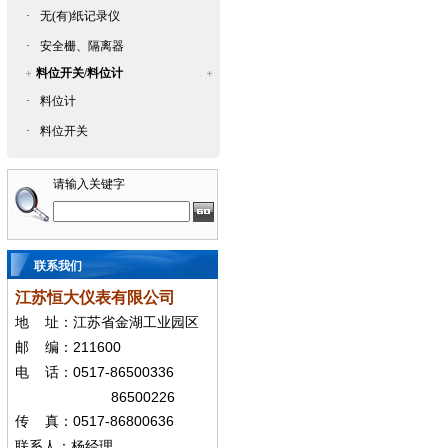
·
无(有)纸记录仪
·
安全栅、隔离器
料位开关/料位计
·
料位计
·
料位开关
请输入关键字
联系我们
江苏恒大仪表有限公司
地
址：江苏省金湖工业园区
211600
邮
编：
0517-86500336
电
话：
86500226
0517-86800636
传
真：
联系人：杨经
理