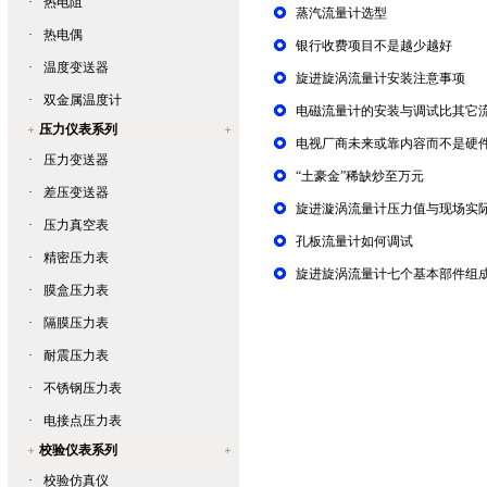
·
热电阻
蒸汽流量计选型
·
热电偶
银行收费项目不是越少越好
·
温度变送器
旋进旋涡流量计安装注意事项
·
双金属温度计
电磁流量计的安装与调试比其它
压力仪表系列
电视厂商未来或靠内容而不是硬
·
压力变送器
“土豪金”稀缺炒至万元
·
差压变送器
旋进漩涡流量计压力值与现场实
·
压力真空表
孔板流量计如何调试
·
精密压力表
旋进旋涡流量计七个基本部件组
·
膜盒压力表
·
隔膜压力表
·
耐震压力表
·
不锈钢压力表
·
电接点压力表
校验仪表系列
·
校验仿真仪