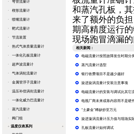
·
弯管流量计
和蒸汽孔板，其
·
楔形流量计
来了额外的负担
·
喷嘴流量计
期高精度运行的
·
靶式流量计
现场跑冒滴漏的
·
节流装置
·
热式气体质量流量计
相关新闻：
·
一体化孔板流量计
电磁流量计按照故障发生时期分
·
超声波流量计
蒸汽流量计选型
·
气体涡轮流量计
银行收费项目不是越少越好
·
金属管浮子流量计
旋进旋涡流量计安装注意事项
·
温压补偿涡街流量计
电磁流量计的安装与调试比其它
·
一体化威力巴流量计
电视厂商未来或靠内容而不是硬
·
蒸汽流量计
“土豪金”稀缺炒至万元
·
阀门组
旋进漩涡流量计压力值与现场实
温度仪表系列
孔板流量计如何调试