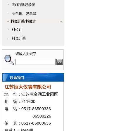
·
无(有)纸记录仪
·
安全栅、隔离器
料位开关/料位计
·
料位计
·
料位开关
请输入关键字
联系我们
江苏恒大仪表有限公司
地
址：江苏省金湖工业园区
211600
邮
编：
0517-86500336
电
话：
86500226
0517-86800636
传
真：
联系人：杨经
理