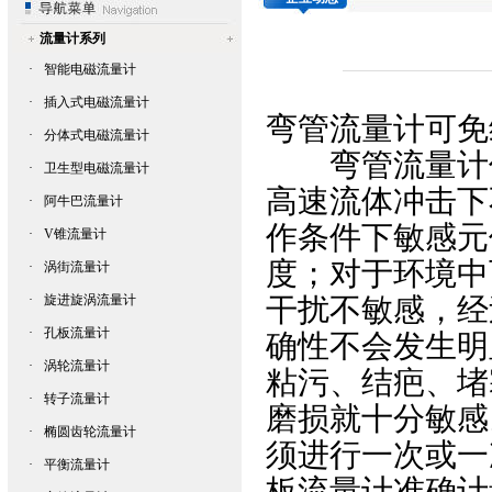
流量计系列
·
智能电磁流量计
·
插入式电磁流量计
弯管流量计
可免
·
分体式电磁流量计
弯管流量计
·
卫生型电磁流量计
高速流体冲击下
·
阿牛巴流量计
作条件下敏感元
·
V锥流量计
度；对于环境中
·
涡街流量计
·
旋进旋涡流量计
干扰不敏感，经
·
孔板流量计
确性不会发生明
·
涡轮流量计
粘污、结疤、堵
·
转子流量计
磨损就十分敏感
·
椭圆齿轮流量计
须进行一次或一
·
平衡流量计
板流量计准确计