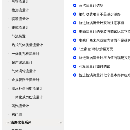
·
弯管流量计
蒸汽流量计选型
·
楔形流量计
银行收费项目不是越少越好
·
喷嘴流量计
旋进旋涡流量计安装注意事项
·
靶式流量计
电磁流量计的安装与调试比其它
·
节流装置
电视厂商未来或靠内容而不是硬
·
热式气体质量流量计
“土豪金”稀缺炒至万元
·
一体化孔板流量计
旋进漩涡流量计压力值与现场实
·
超声波流量计
孔板流量计如何调试
·
气体涡轮流量计
旋进旋涡流量计七个基本部件组
·
金属管浮子流量计
·
温压补偿涡街流量计
·
一体化威力巴流量计
·
蒸汽流量计
·
阀门组
温度仪表系列