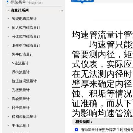
流量计系列
·
智能电磁流量计
·
插入式电磁流量计
均速管流量计
管
·
分体式电磁流量计
均速管只能测
·
卫生型电磁流量计
管要测内径，矩
·
阿牛巴流量计
式仪表，实际应
·
V锥流量计
在无法测内径时
·
涡街流量计
·
旋进旋涡流量计
壁厚来确定内径
·
孔板流量计
蚀、积垢等情况
·
涡轮流量计
证准确，而从下
·
转子流量计
为影响
均速管流
·
椭圆齿轮流量计
相关新闻：
·
平衡流量计
电磁流量计按照故障发生时期分