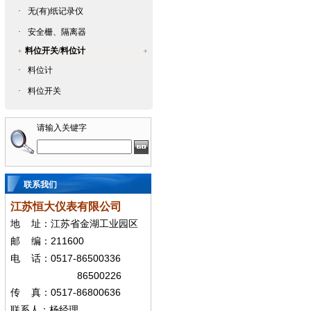
·
无(有)纸记录仪
·
安全栅、隔离器
料位开关/料位计
·
料位计
·
料位开关
请输入关键字
联系我们
江苏恒大仪表有限公司
地
址：江苏省金湖工业园区
211600
邮
编：
0517-86500336
电
话：
86500226
0517-86800636
传
真：
联系人：杨经
理