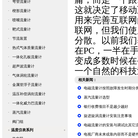
·
弯管流量计
这就决定了移动
·
楔形流量计
用来完善互联网
·
喷嘴流量计
联网，但我们使
·
靶式流量计
分散。以前我们
·
节流装置
·
热式气体质量流量计
在PC，一半在
·
一体化孔板流量计
变成多数时候在
·
超声波流量计
一个自然的科技
·
气体涡轮流量计
相关新闻：
·
金属管浮子流量计
电磁流量计按照故障发生时期分
·
温压补偿涡街流量计
蒸汽流量计选型
·
一体化威力巴流量计
银行收费项目不是越少越好
·
蒸汽流量计
旋进旋涡流量计安装注意事项
·
阀门组
电磁流量计的安装与调试比其它
温度仪表系列
电视厂商未来或靠内容而不是硬