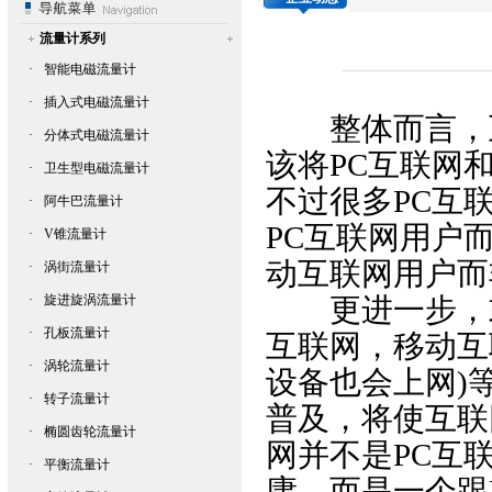
流量计系列
·
智能电磁流量计
·
插入式电磁流量计
整体而言，互
·
分体式电磁流量计
该将PC互联网
·
卫生型电磁流量计
不过很多PC互
·
阿牛巴流量计
PC互联网用户
·
V锥流量计
动互联网用户而
·
涡街流量计
·
旋进旋涡流量计
更进一步，或
·
孔板流量计
互联网，移动互
·
涡轮流量计
设备也会上网)
·
转子流量计
普及，将使互联
·
椭圆齿轮流量计
网并不是PC互
·
平衡流量计
庸，而是一个跟