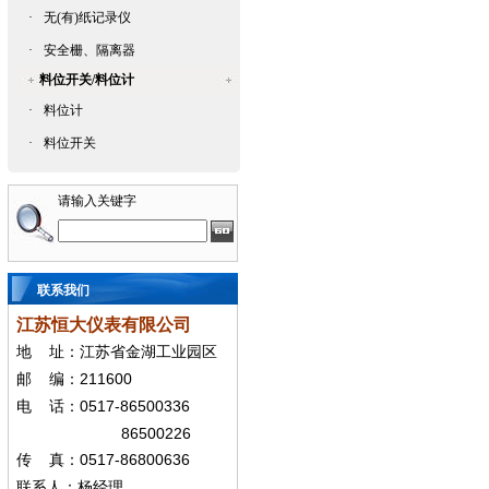
·
无(有)纸记录仪
·
安全栅、隔离器
料位开关/料位计
·
料位计
·
料位开关
请输入关键字
联系我们
江苏恒大仪表有限公司
地
址：江苏省金湖工业园区
211600
邮
编：
0517-86500336
电
话：
86500226
0517-86800636
传
真：
联系人：杨经
理