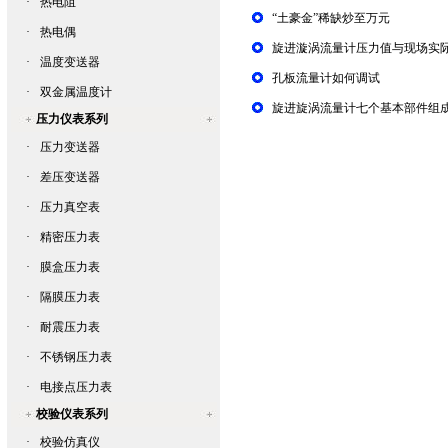
·
热电阻
“土豪金”稀缺炒至万元
·
热电偶
旋进漩涡流量计压力值与现场实
·
温度变送器
孔板流量计如何调试
·
双金属温度计
旋进旋涡流量计七个基本部件组
压力仪表系列
·
压力变送器
·
差压变送器
·
压力真空表
·
精密压力表
·
膜盒压力表
·
隔膜压力表
·
耐震压力表
·
不锈钢压力表
·
电接点压力表
校验仪表系列
·
校验仿真仪