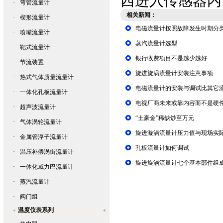
西进入传感器内
·
弯管流量计
相关新闻：
·
楔形流量计
电磁流量计按照故障发生时期分
·
喷嘴流量计
蒸汽流量计选型
·
靶式流量计
银行收费项目不是越少越好
·
节流装置
旋进旋涡流量计安装注意事项
·
热式气体质量流量计
电磁流量计的安装与调试比其它
·
一体化孔板流量计
电视厂商未来或靠内容而不是硬
·
超声波流量计
“土豪金”稀缺炒至万元
·
气体涡轮流量计
旋进漩涡流量计压力值与现场实
·
金属管浮子流量计
孔板流量计如何调试
·
温压补偿涡街流量计
旋进旋涡流量计七个基本部件组
·
一体化威力巴流量计
·
蒸汽流量计
·
阀门组
温度仪表系列