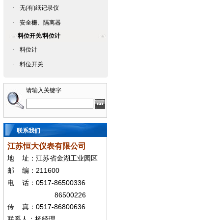
·
无(有)纸记录仪
·
安全栅、隔离器
料位开关/料位计
·
料位计
·
料位开关
请输入关键字
联系我们
江苏恒大仪表有限公司
地
址：江苏省金湖工业园区
211600
邮
编：
0517-86500336
电
话：
86500226
0517-86800636
传
真：
联系人：杨经
理