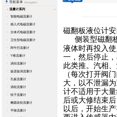
流量计系列
·
智能电磁流量计
·
插入式电磁流量计
磁翻板液位计
安
·
分体式电磁流量计
侧装型磁翻
·
卫生型电磁流量计
液体时再投入使
·
阿牛巴流量计
一，然后停止，
·
V锥流量计
此类推。汽相、
·
涡街流量计
·
旋进旋涡流量计
（每次打开阀门
·
孔板流量计
大，以不泄漏为
·
涡轮流量计
计不适用于大量
·
转子流量计
后或大修结束后
·
椭圆齿轮流量计
以后，开始生产
·
平衡流量计