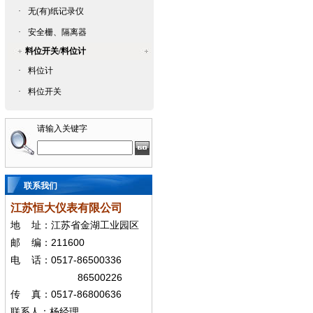
·
无(有)纸记录仪
·
安全栅、隔离器
料位开关/料位计
·
料位计
·
料位开关
请输入关键字
联系我们
江苏恒大仪表有限公司
地
址：江苏省金湖工业园区
211600
邮
编：
0517-86500336
电
话：
86500226
0517-86800636
传
真：
联系人：杨经
理