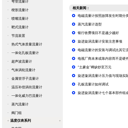
·
弯管流量计
相关新闻：
·
楔形流量计
电磁流量计按照故障发生时期分
·
喷嘴流量计
蒸汽流量计选型
·
靶式流量计
银行收费项目不是越少越好
·
节流装置
旋进旋涡流量计安装注意事项
·
热式气体质量流量计
电磁流量计的安装与调试比其它
·
一体化孔板流量计
电视厂商未来或靠内容而不是硬
·
超声波流量计
“土豪金”稀缺炒至万元
·
气体涡轮流量计
旋进漩涡流量计压力值与现场实
·
金属管浮子流量计
孔板流量计如何调试
·
温压补偿涡街流量计
旋进旋涡流量计七个基本部件组
·
一体化威力巴流量计
·
蒸汽流量计
·
阀门组
温度仪表系列