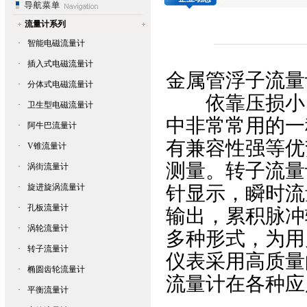
流量计系列
·
智能电磁流量计
·
插入式电磁流量计
金属管浮子流量
·
分体式电磁流量计
依靠压损小，
·
卫生型电磁流量计
中非常常用的一
·
阿牛巴流量计
有兼容性强等优
·
V锥流量计
测量。转子流量
·
涡街流量计
·
旋进旋涡流量计
针显示，瞬时流
·
孔板流量计
输出，累积脉冲
·
涡轮流量计
多种形式，为用
·
转子流量计
仪表采用高质量
·
椭圆齿轮流量计
流量计
在各种应
·
平衡流量计