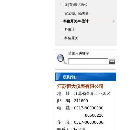
·
无(有)纸记录仪
·
安全栅、隔离器
料位开关/料位计
·
料位计
·
料位开关
请输入关键字
联系我们
江苏恒大仪表有限公司
地
址：江苏省金湖工业园区
211600
邮
编：
0517-86500336
电
话：
86500226
0517-86800636
传
真：
联系人：杨经
理