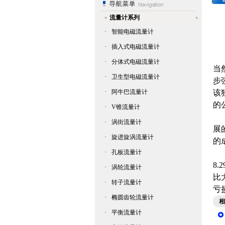
流量计系列
·
智能电磁流量计
·
插入式电磁流量计
而
·
分体式电磁流量计
当
·
卫生型电磁流量计
步
·
阿牛巴流量计
该
的
·
V锥流量计
与
·
涡街流量计
展
·
旋进旋涡流量计
的
·
孔板流量计
根
8
·
涡轮流量计
比
·
转子流量计
亏
·
椭圆齿轮流量计
相
·
平衡流量计