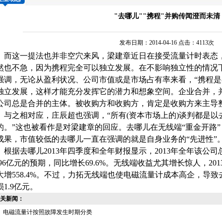
"去哪儿""携程"并购传闻澄而未清
发布日期：2014-04-16 点击：4113次
这一提法也并非空穴来风，梁建章近日在接受
流量计
时表态
然也不急，因为携程完全可以独立发展。在不影响独立性的情况
强调，无论从盈利状况、公司市值或是市场占有率来看，“携程
独立发展，这样才能充分发挥它的潜力和想象空间。企业合并，
公司总是合并的主体。被收购方和收购方，肯定是收购方来主导
之相对应，庄辰超也强调，“所有(资本市场上的)谈判都是以
的。”这也被看作是对梁建章的回应。去哪儿在无线端“重金开路
成果，市值较低的去哪儿一直在强调的就是自身业务的“先进性”
据去哪儿2013年四季度和全年财报显示，2013年全年该公司总
.296亿元的预期，同比增长69.6%。无线端收益尤其增长惊人，201
大增558.4%。不过，力拓无线端也使
电磁流量计
成本高企，导致去
损1.9亿元。
关新闻：
电磁流量计按照故障发生时期分类