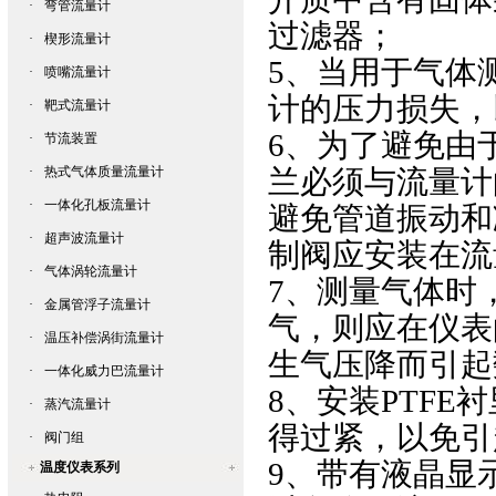
·
弯管流量计
过滤器；
·
楔形流量计
5、当用于气体
·
喷嘴流量计
计的压力损失，
·
靶式流量计
6、为了避免由
·
节流装置
·
热式气体质量流量计
兰必须与流量计
·
一体化孔板流量计
避免管道振动和
·
超声波流量计
制阀应安装在流
·
气体涡轮流量计
7、测量气体时
·
金属管浮子流量计
气，则应在仪表
·
温压补偿涡街流量计
生气压降而引起
·
一体化威力巴流量计
8、安装PTF
·
蒸汽流量计
得过紧，以免引
·
阀门组
9、带有液晶显
温度仪表系列