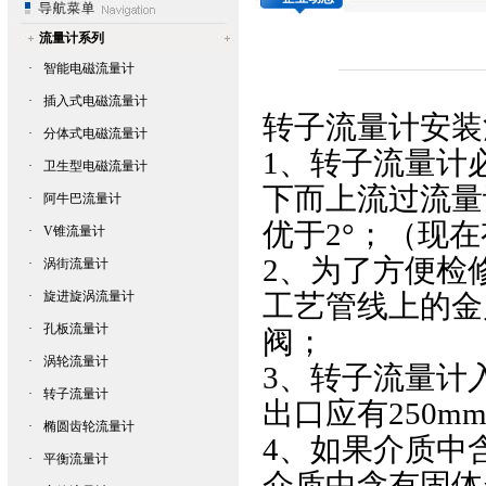
流量计系列
·
智能电磁流量计
·
插入式电磁流量计
转子流量计
安装
·
分体式电磁流量计
1、
转子流量计
·
卫生型电磁流量计
下而上流过流量
·
阿牛巴流量计
优于2°；（现
·
V锥流量计
2、为了方便检
·
涡街流量计
·
旋进旋涡流量计
工艺管线上的金
·
孔板流量计
阀；
·
涡轮流量计
3、转子流量计
·
转子流量计
出口应有250m
·
椭圆齿轮流量计
4、如果介质中
·
平衡流量计
介质中含有固体