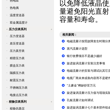
·
热电阻
以免降低液晶使
·
热电偶
量避免阳光直射
·
温度变送器
容量和寿命。
·
双金属温度计
压力仪表系列
相关新闻：
·
压力变送器
电磁流量计按照故障发生时期分
·
差压变送器
蒸汽流量计选型
·
压力真空表
银行收费项目不是越少越好
·
精密压力表
旋进旋涡流量计安装注意事项
·
膜盒压力表
电磁流量计的安装与调试比其它
·
隔膜压力表
电视厂商未来或靠内容而不是硬
·
耐震压力表
“土豪金”稀缺炒至万元
·
不锈钢压力表
旋进漩涡流量计压力值与现场实
·
电接点压力表
孔板流量计如何调试
校验仪表系列
旋进旋涡流量计七个基本部件组
·
校验仿真仪