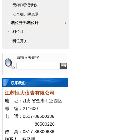
·
无(有)纸记录仪
·
安全栅、隔离器
料位开关/料位计
·
料位计
·
料位开关
请输入关键字
联系我们
江苏恒大仪表有限公司
地
址：江苏省金湖工业园区
211600
邮
编：
0517-86500336
电
话：
86500226
0517-86800636
传
真：
联系人：杨经
理