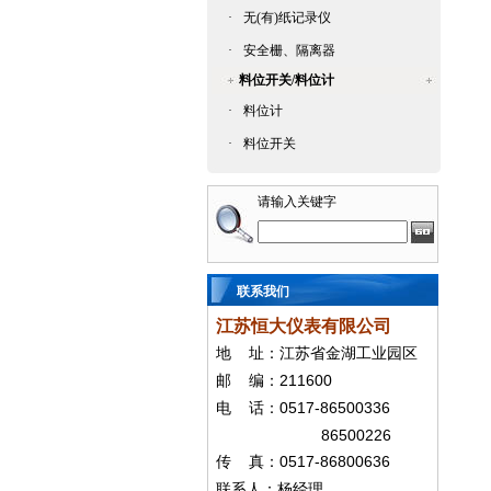
·
无(有)纸记录仪
·
安全栅、隔离器
料位开关/料位计
·
料位计
·
料位开关
请输入关键字
联系我们
江苏恒大仪表有限公司
地
址：江苏省金湖工业园区
211600
邮
编：
0517-86500336
电
话：
86500226
0517-86800636
传
真：
联系人：杨经
理