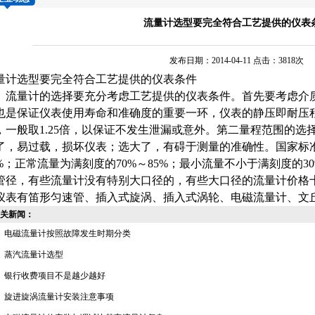
流量计选型要完全符合工艺提供的仪表
发布日期：2014-04-11 点击：3818次
量计
选型要完全符合工艺提供的仪表条件
量计的选择要充分考虑工艺提供的仪表条件。首先要考虑介质
也是保证仪表使用寿命和准确度的重要一环，仪表的静压即耐压
，一般取1.25倍，以保证不发生泄漏或意外。第二量程范围的
了，易过载，损坏仪表；选大了，有碍于测量的准确性。国家标
5%；正常流量为满刻度的70%～85%；最小流量不小于满刻度的
管径，有些流量计没有特别大口径的，有些大口径的流量计价格
仪表有笛形匀速管、插入式旋涡、插入式涡轮、
电磁流量计
、文
关新闻：
电磁流量计按照故障发生时期分类
蒸汽流量计选型
银行收费项目不是越少越好
旋进旋涡流量计安装注意事项