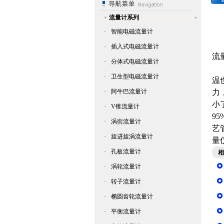
流量计系列
·
智能电磁流量计
·
插入式电磁流量计
流
·
分体式电磁流量计
流
·
卫生型电磁流量计
温
·
阿牛巴流量计
力
小
·
V锥流量计
9
·
涡街流量计
艺
·
旋进旋涡流量计
量
·
孔板流量计
相
·
涡轮流量计
·
转子流量计
·
椭圆齿轮流量计
·
平衡流量计