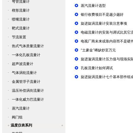
·
弯管流量计
蒸汽流量计选型
·
楔形流量计
银行收费项目不是越少越好
·
喷嘴流量计
旋进旋涡流量计安装注意事项
·
靶式流量计
电磁流量计的安装与调试比其它
·
节流装置
电视厂商未来或靠内容而不是硬
·
热式气体质量流量计
“土豪金”稀缺炒至万元
·
一体化孔板流量计
旋进漩涡流量计压力值与现场实
·
超声波流量计
孔板流量计如何调试
·
气体涡轮流量计
旋进旋涡流量计七个基本部件组
·
金属管浮子流量计
·
温压补偿涡街流量计
·
一体化威力巴流量计
·
蒸汽流量计
·
阀门组
温度仪表系列