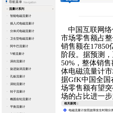
流量计系列
·
智能电磁流量计
·
插入式电磁流量计
中国互联网络信
·
分体式电磁流量计
市场零售额占整
·
卫生型电磁流量计
销售额在1785
·
阿牛巴流量计
阶段。据预测，
·
V锥流量计
50%，整体销
·
涡街流量计
·
旋进旋涡流量计
体
电磁流量计
市
·
孔板流量计
据GfK中国全国
·
涡轮流量计
场零售额有望突
·
转子流量计
场的占比进一步
·
椭圆齿轮流量计
相关新闻：
·
平衡流量计
电磁流量计按照故障发生时期分