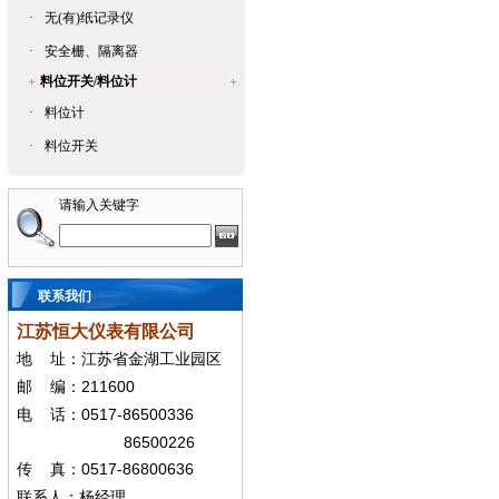
·
无(有)纸记录仪
·
安全栅、隔离器
料位开关/料位计
·
料位计
·
料位开关
请输入关键字
联系我们
江苏恒大仪表有限公司
地
址：江苏省金湖工业园区
211600
邮
编：
0517-86500336
电
话：
86500226
0517-86800636
传
真：
联系人：杨经
理