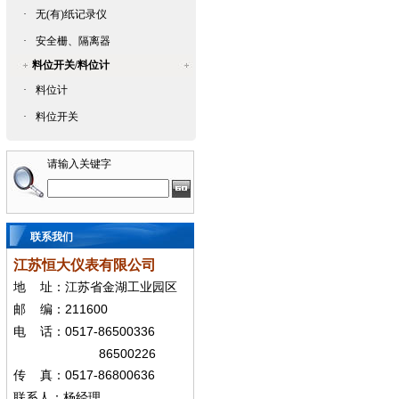
·
无(有)纸记录仪
·
安全栅、隔离器
料位开关/料位计
·
料位计
·
料位开关
请输入关键字
联系我们
江苏恒大仪表有限公司
地
址：江苏省金湖工业园区
211600
邮
编：
0517-86500336
电
话：
86500226
0517-86800636
传
真：
联系人：杨经
理