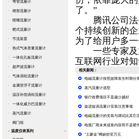
·
弯管流量计
了。”
·
楔形流量计
腾讯公司法务
·
喷嘴流量计
个持续创新的企
·
靶式流量计
为了给用户多一
·
节流装置
·
热式气体质量流量计
一些专家及业
·
一体化孔板流量计
互联网行业对知
·
超声波流量计
相关新闻：
·
气体涡轮流量计
电磁流量计按照故障发生时期分
·
金属管浮子流量计
蒸汽流量计选型
·
温压补偿涡街流量计
银行收费项目不是越少越好
·
一体化威力巴流量计
旋进旋涡流量计安装注意事项
·
蒸汽流量计
电磁流量计的安装与调试比其它
·
阀门组
电视厂商未来或靠内容而不是硬
温度仪表系列
“土豪金”稀缺炒至万元