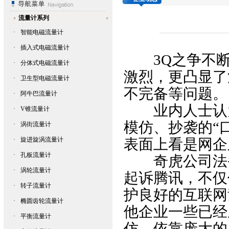
流量计系列
·
智能电磁流量计
·
插入式电磁流量计
3Q之争不断
·
分体式电磁流量计
激烈，更凸显了
·
卫生型电磁流量计
不完备等问题。
·
阿牛巴流量计
业内人士认为
·
V锥流量计
模仿、抄袭的“
·
涡街流量计
·
旋进旋涡流量计
表面上看是网企
·
孔板流量计
奇虎公司法务
·
涡轮流量计
起诉腾讯，不仅
·
转子流量计
护良好的互联网
·
椭圆齿轮流量计
他企业一些已经
·
平衡流量计
仿，依靠庞大的