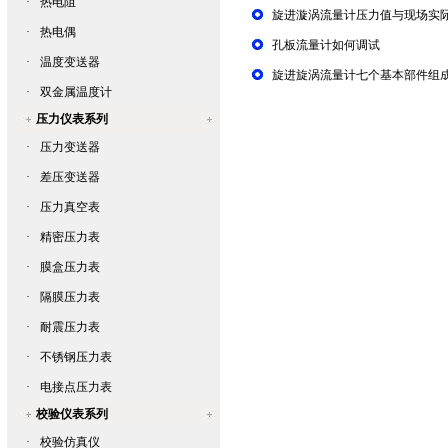
·
热电阻
旋进漩涡流量计压力值与现场实
·
热电偶
孔板流量计如何调试
·
温度变送器
旋进旋涡流量计七个基本部件组
·
双金属温度计
压力仪表系列
·
压力变送器
·
差压变送器
·
压力真空表
·
精密压力表
·
膜盒压力表
·
隔膜压力表
·
耐震压力表
·
不锈钢压力表
·
电接点压力表
校验仪表系列
·
校验仿真仪