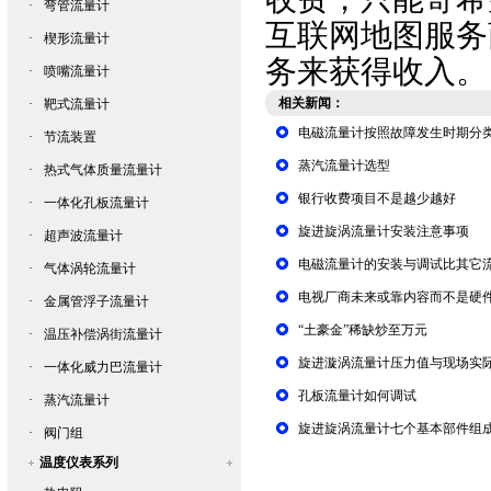
·
弯管流量计
互联网地图服务
·
楔形流量计
务来获得收入。
·
喷嘴流量计
相关新闻：
·
靶式流量计
电磁流量计按照故障发生时期分
·
节流装置
蒸汽流量计选型
·
热式气体质量流量计
银行收费项目不是越少越好
·
一体化孔板流量计
旋进旋涡流量计安装注意事项
·
超声波流量计
电磁流量计的安装与调试比其它
·
气体涡轮流量计
电视厂商未来或靠内容而不是硬
·
金属管浮子流量计
“土豪金”稀缺炒至万元
·
温压补偿涡街流量计
旋进漩涡流量计压力值与现场实
·
一体化威力巴流量计
孔板流量计如何调试
·
蒸汽流量计
旋进旋涡流量计七个基本部件组
·
阀门组
温度仪表系列