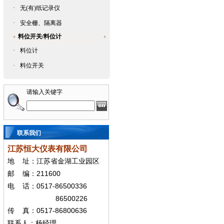
·
无(有)纸记录仪
·
安全栅、隔离器
料位开关/料位计
·
料位计
·
料位开关
请输入关键字
联系我们
江苏恒大仪表有限公司
地
址：江苏省金湖工业园区
211600
邮
编：
0517-86500336
电
话：
86500226
0517-86800636
传
真：
联系人：杨经
理