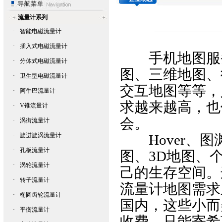
流量计系列
·
智能电磁流量计
·
插入式电磁流量计
手机地图服务
·
分体式电磁流量计
图、三维地图、
·
卫生型电磁流量计
交互地图等等，
·
阿牛巴流量计
求越来越高，也
·
V锥流量计
会。
·
涡街流量计
·
旋进旋涡流量计
Hover、图
·
孔板流量计
图、3D地图、
·
涡轮流量计
己的生存空间。
·
转子流量计
流量计
地图需求
·
椭圆齿轮流量计
国内，这些小而
·
平衡流量计
收费，只能寄希