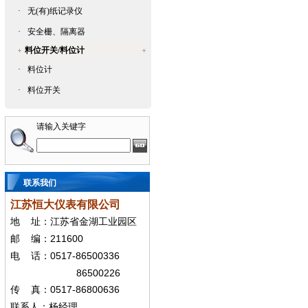
·
无(有)纸记录仪
·
安全栅、隔离器
料位开关/料位计
·
料位计
·
料位开关
请输入关键字
联系我们
江苏恒大仪表有限公司
地
址：江苏省金湖工业园区
211600
邮
编：
0517-86500336
电
话：
86500226
0517-86800636
传
真：
联系人：杨经
理