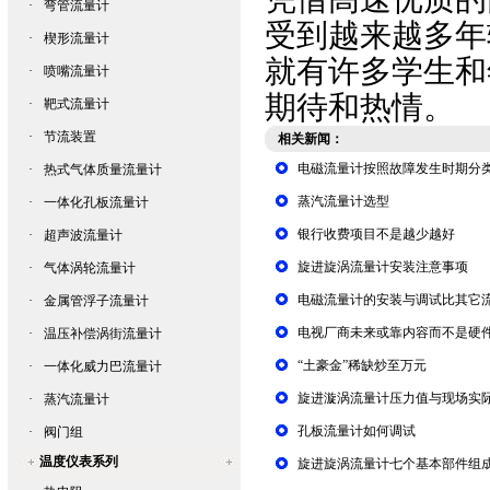
·
弯管流量计
受到越来越多年
·
楔形流量计
就有许多学生和
·
喷嘴流量计
期待和热情。
·
靶式流量计
·
节流装置
相关新闻：
电磁流量计按照故障发生时期分
·
热式气体质量流量计
蒸汽流量计选型
·
一体化孔板流量计
银行收费项目不是越少越好
·
超声波流量计
旋进旋涡流量计安装注意事项
·
气体涡轮流量计
电磁流量计的安装与调试比其它
·
金属管浮子流量计
电视厂商未来或靠内容而不是硬
·
温压补偿涡街流量计
“土豪金”稀缺炒至万元
·
一体化威力巴流量计
旋进漩涡流量计压力值与现场实
·
蒸汽流量计
孔板流量计如何调试
·
阀门组
温度仪表系列
旋进旋涡流量计七个基本部件组