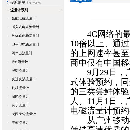
流量计系列
·
智能电磁流量计
·
插入式电磁流量计
4G网络的最快
·
分体式电磁流量计
10倍以上。通
·
卫生型电磁流量计
的上网速率甚至
·
阿牛巴流量计
商中仅有中国移
·
V锥流量计
9月29日，广
·
涡街流量计
·
旋进旋涡流量计
式体验预约，同步
·
孔板流量计
的三类尝鲜体验
·
涡轮流量计
人。11月1日
·
转子流量计
电磁流量计
预约
·
椭圆齿轮流量计
从广州移动4
·
平衡流量计
凭借高速优质的