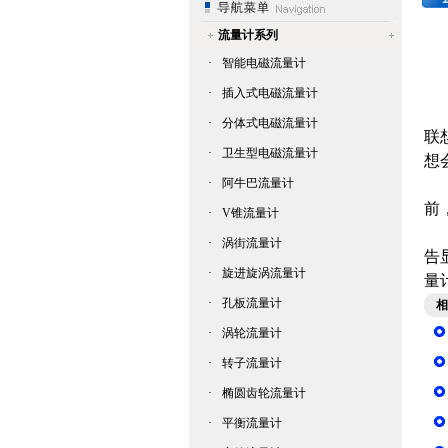
流量计系列
·
智能电磁流量计
·
插入式电磁流量计
联
·
分体式电磁流量计
联
·
卫生型电磁流量计
想
·
阿牛巴流量计
在
前
·
V锥流量计
要
·
涡街流量计
告
·
旋进旋涡流量计
量
·
孔板流量计
相
·
涡轮流量计
·
转子流量计
·
椭圆齿轮流量计
·
平衡流量计