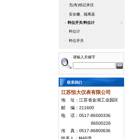
·
无(有)纸记录仪
·
安全栅、隔离器
料位开关/料位计
·
料位计
·
料位开关
请输入关键字
联系我们
江苏恒大仪表有限公司
地
址：江苏省金湖工业园区
211600
邮
编：
0517-86500336
电
话：
86500226
0517-86800636
传
真：
联系人：杨经
理