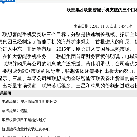
联想集团联想智能手机突破的三个目
发布日期：2013-11-08 点击：4545次
想智能手机要突破三个目标，分别是快速增长规模、拓展全
想集团已经制定了智能手机的海外扩张规划，首批进入的印尼、
会进入中东、非洲等市场，2015年，则会进入美国等成熟市场。
扩大智能手机业务上，联想集团首席财务官黄伟明说，
电磁
，联想并购黑莓公司的消息被广泛报道。黄伟明承认，公司会优
想成为PC+市场的领导者，联想集团还需要作出极大的努力。市
显示，三星、苹果公司和联想成为全球智能互联设备出货量的前
计
出货量市场份额，联想落后很多。三星和苹果的份额超过或者接近
关新闻：
电磁流量计按照故障发生时期分类
蒸汽流量计选型
银行收费项目不是越少越好
旋进旋涡流量计安装注意事项