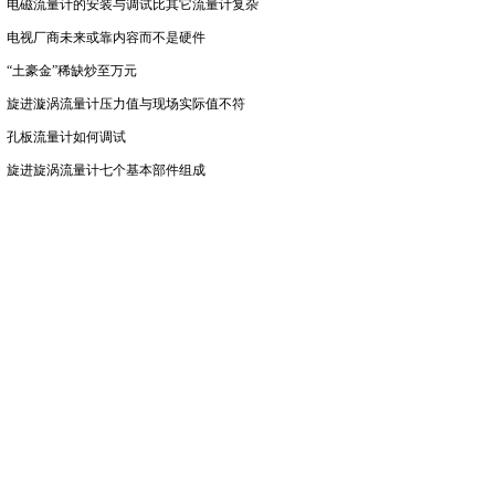
电磁流量计的安装与调试比其它流量计复杂
电视厂商未来或靠内容而不是硬件
“土豪金”稀缺炒至万元
旋进漩涡流量计压力值与现场实际值不符
孔板流量计如何调试
旋进旋涡流量计七个基本部件组成