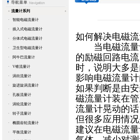
流量计系列
·
智能电磁流量计
·
插入式电磁流量计
如何解决
电磁流
·
分体式电磁流量计
当
电磁流量
·
卫生型电磁流量计
的励磁回路电流
·
阿牛巴流量计
时，说明大多是
·
V锥流量计
影响电磁流量计
·
涡街流量计
·
旋进旋涡流量计
如果判断是由安
·
孔板流量计
磁流量计装在管
·
涡轮流量计
流量计晃动的话
·
转子流量计
但很多应用情况
·
椭圆齿轮流量计
建议在
电磁流量
·
平衡流量计
气体，减少对测