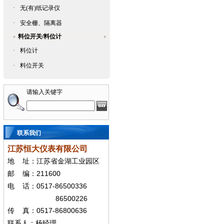
·
无(有)纸记录仪
·
安全栅、隔离器
料位开关/料位计
·
料位计
·
料位开关
请输入关键字
联系我们
江苏恒大仪表有限公司
地
址：江苏省金湖工业园区
211600
邮
编：
0517-86500336
电
话：
86500226
0517-86800636
传
真：
联系人：杨经
理