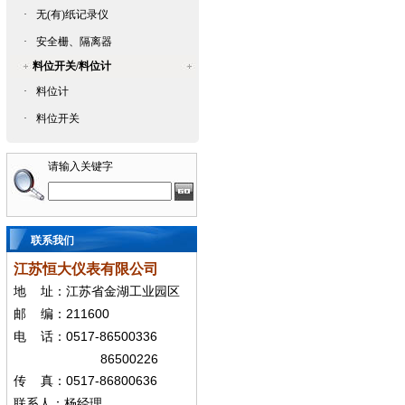
·
无(有)纸记录仪
·
安全栅、隔离器
料位开关/料位计
·
料位计
·
料位开关
请输入关键字
联系我们
江苏恒大仪表有限公司
地
址：江苏省金湖工业园区
211600
邮
编：
0517-86500336
电
话：
86500226
0517-86800636
传
真：
联系人：杨经
理