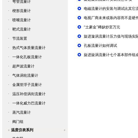
·
弯管流量计
电磁流量计的安装与调试比其它
·
楔形流量计
电视厂商未来或靠内容而不是硬
·
喷嘴流量计
“土豪金”稀缺炒至万元
·
靶式流量计
旋进漩涡流量计压力值与现场实
·
节流装置
孔板流量计如何调试
·
热式气体质量流量计
旋进旋涡流量计七个基本部件组
·
一体化孔板流量计
·
超声波流量计
·
气体涡轮流量计
·
金属管浮子流量计
·
温压补偿涡街流量计
·
一体化威力巴流量计
·
蒸汽流量计
·
阀门组
温度仪表系列