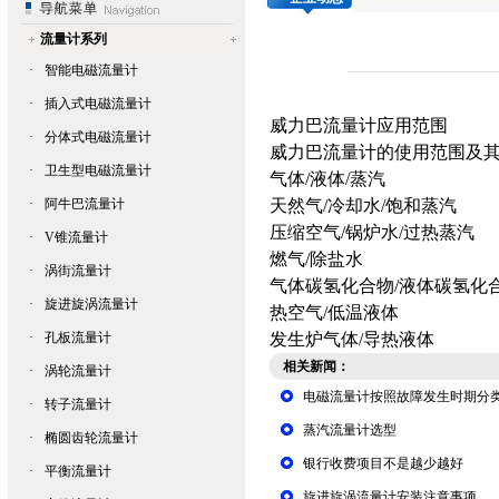
流量计系列
·
智能电磁流量计
·
插入式电磁流量计
威力巴流量计
应用范围
·
分体式电磁流量计
威力巴流量计
的使用范围及
·
卫生型电磁流量计
气体/液体/蒸汽
·
阿牛巴流量计
天然气/冷却水/饱和蒸汽
压缩空气/锅炉水/过热蒸汽
·
V锥流量计
燃气/除盐水
·
涡街流量计
气体碳氢化合物/液体碳氢化
·
旋进旋涡流量计
热空气/低温液体
·
孔板流量计
发生炉气体/导热液体
相关新闻：
·
涡轮流量计
电磁流量计按照故障发生时期分
·
转子流量计
蒸汽流量计选型
·
椭圆齿轮流量计
银行收费项目不是越少越好
·
平衡流量计
旋进旋涡流量计安装注意事项