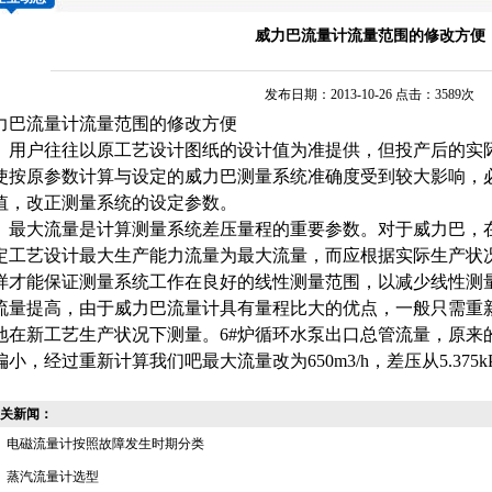
威力巴流量计流量范围的修改方便
发布日期：2013-10-26 点击：3589次
力巴流量计
流量范围的修改方便
户往往以原工艺设计图纸的设计值为准提供，但投产后的实际
使按原参数计算与设定的威力巴测量系统准确度受到较大影响，
值，改正测量系统的设定参数。
大流量是计算测量系统差压量程的重要参数。对于威力巴，在
定工艺设计最大生产能力流量为最大流量，而应根据实际生产状
样才能保证测量系统工作在良好的线性测量范围，以减少线性测
流量提高，由于
威力巴流量计
具有量程比大的优点，一般只需重
地在新工艺生产状况下测量。6#炉循环水泵出口总管流量，原来
偏小，经过重新计算我们吧最大流量改为
650m3
/h，差压从5.375k
关新闻：
电磁流量计按照故障发生时期分类
蒸汽流量计选型