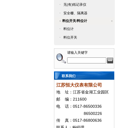
·
无(有)纸记录仪
·
安全栅、隔离器
料位开关/料位计
·
料位计
·
料位开关
请输入关键字
联系我们
江苏恒大仪表有限公司
地
址：江苏省金湖工业园区
211600
邮
编：
0517-86500336
电
话：
86500226
0517-86800636
传
真：
联系人：杨经
理