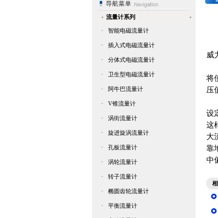
流量计系列
·
智能电磁流量计
·
插入式电磁流量计
威
·
分体式电磁流量计
用
·
卫生型电磁流量计
将
·
阿牛巴流量计
压
最
·
V锥流量计
设
·
涡街流量计
这
·
旋进旋涡流量计
大
·
孔板流量计
靠
中
·
涡轮流量计
·
转子流量计
相
·
椭圆齿轮流量计
·
平衡流量计