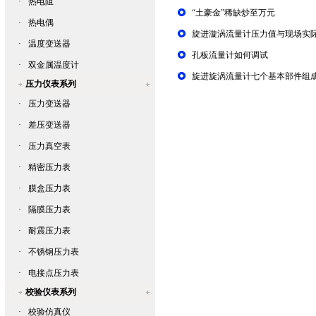
·
热电阻
“土豪金”稀缺炒至万元
·
热电偶
旋进漩涡流量计压力值与现场实
·
温度变送器
孔板流量计如何调试
·
双金属温度计
旋进旋涡流量计七个基本部件组
压力仪表系列
·
压力变送器
·
差压变送器
·
压力真空表
·
精密压力表
·
膜盒压力表
·
隔膜压力表
·
耐震压力表
·
不锈钢压力表
·
电接点压力表
校验仪表系列
·
校验仿真仪