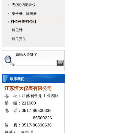
·
无(有)纸记录仪
·
安全栅、隔离器
料位开关/料位计
·
料位计
·
料位开关
请输入关键字
联系我们
江苏恒大仪表有限公司
地
址：江苏省金湖工业园区
211600
邮
编：
0517-86500336
电
话：
86500226
0517-86800636
传
真：
联系人：杨经
理