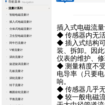
流量计系列
·
智能电磁流量计
·
插入式电磁流量计
插入式电磁流量
·
分体式电磁流量计
◆ 传感器内无
·
卫生型电磁流量计
◆ 插入式结构
·
阿牛巴流量计
装、拆卸。因此
·
V锥流量计
仪表的维护、修
·
涡街流量计
·
旋进旋涡流量计
◆ 测量精度不
·
孔板流量计
电导率（只要电
·
涡轮流量计
响。
·
转子流量计
◆ 传感器几乎
·
椭圆齿轮流量计
◆ 较一般
电磁
·
平衡流量计
于大中径管道流