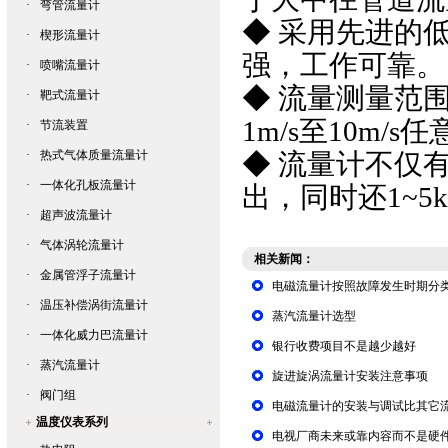
·
弯管流量计
◆ 采用先进的
·
楔形流量计
强，工作可靠。
·
喷嘴流量计
◆ 流量测量范
·
靶式流量计
1m
/s至
10m
/s
·
节流装置
·
热式气体质量流量计
◆ 流量计不仅有0
·
一体化孔板流量计
出，同时还1~5
·
超声波流量计
·
气体涡轮流量计
相关新闻：
·
金属管浮子流量计
电磁流量计按照故障发生时期分
·
温压补偿涡街流量计
蒸汽流量计选型
·
一体化威力巴流量计
银行收费项目不是越少越好
·
蒸汽流量计
旋进旋涡流量计安装注意事项
·
阀门组
电磁流量计的安装与调试比其它
温度仪表系列
电视厂商未来或靠内容而不是硬