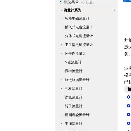
流量计系列
·
智能电磁流量计
·
插入式电磁流量计
“
·
分体式电磁流量计
开
·
卫生型电磁流量计
庞
·
阿牛巴流量计
务
过
·
V锥流量计
业
·
涡街流量计
格
·
旋进旋涡流量计
已
·
孔板流量计
相
·
涡轮流量计
·
转子流量计
·
椭圆齿轮流量计
·
平衡流量计