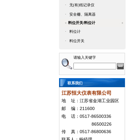
·
无(有)纸记录仪
·
安全栅、隔离器
料位开关/料位计
·
料位计
·
料位开关
请输入关键字
联系我们
江苏恒大仪表有限公司
地
址：江苏省金湖工业园区
211600
邮
编：
0517-86500336
电
话：
86500226
0517-86800636
传
真：
联系人：杨经
理