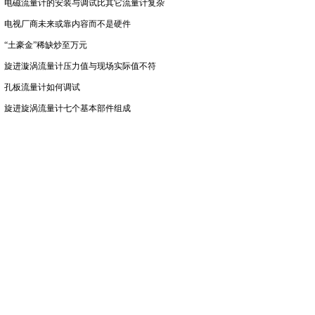
电磁流量计的安装与调试比其它流量计复杂
电视厂商未来或靠内容而不是硬件
“土豪金”稀缺炒至万元
旋进漩涡流量计压力值与现场实际值不符
孔板流量计如何调试
旋进旋涡流量计七个基本部件组成