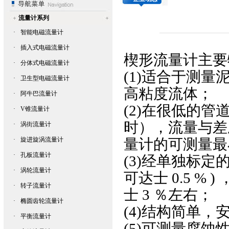
流量计系列
·
智能电磁流量计
·
插入式电磁流量计
楔形流量计
主要
·
分体式电磁流量计
(1)适合于测
·
卫生型电磁流量计
高粘度流体；
·
阿牛巴流量计
(2)在很低的管道
·
V锥流量计
时），流量与差
·
涡街流量计
·
旋进旋涡流量计
量计的可测量最
·
孔板流量计
(3)经单独标
·
涡轮流量计
可达士 0.5 
·
转子流量计
士 3 ％左右；
·
椭圆齿轮流量计
(4)结构简单
·
平衡流量计
(5)可测量腐