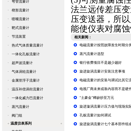
·
弯管流量计
法兰远传差压变
·
楔形流量计
压变送器
，所以
·
喷嘴流量计
能使仪表对腐蚀
·
靶式流量计
·
节流装置
相关新闻：
电磁流量计按照故障发生时期分
·
热式气体质量流量计
蒸汽流量计选型
·
一体化孔板流量计
银行收费项目不是越少越好
·
超声波流量计
旋进旋涡流量计安装注意事项
·
气体涡轮流量计
电磁流量计的安装与调试比其它
·
金属管浮子流量计
电视厂商未来或靠内容而不是硬
·
温压补偿涡街流量计
“土豪金”稀缺炒至万元
·
一体化威力巴流量计
旋进漩涡流量计压力值与现场实
·
蒸汽流量计
孔板流量计如何调试
·
阀门组
温度仪表系列
旋进旋涡流量计七个基本部件组