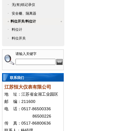
·
无(有)纸记录仪
·
安全栅、隔离器
料位开关/料位计
·
料位计
·
料位开关
请输入关键字
联系我们
江苏恒大仪表有限公司
地
址：江苏省金湖工业园区
211600
邮
编：
0517-86500336
电
话：
86500226
0517-86800636
传
真：
联系人：杨经
理