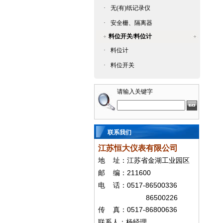
·
无(有)纸记录仪
·
安全栅、隔离器
料位开关/料位计
·
料位计
·
料位开关
请输入关键字
联系我们
江苏恒大仪表有限公司
地
址：江苏省金湖工业园区
211600
邮
编：
0517-86500336
电
话：
86500226
0517-86800636
传
真：
联系人：杨经
理