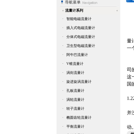
流量计系列
·
智能电磁流量计
·
插入式电磁流量计
如
·
分体式电磁流量计
量
·
卫生型电磁流量计
一
·
阿牛巴流量计
刺
7
·
V锥流量计
司
·
涡街流量计
这
·
旋进旋涡流量计
国
·
孔板流量计
而
1
·
涡轮流量计
至
·
转子流量计
并
·
椭圆齿轮流量计
依
·
平衡流量计
动