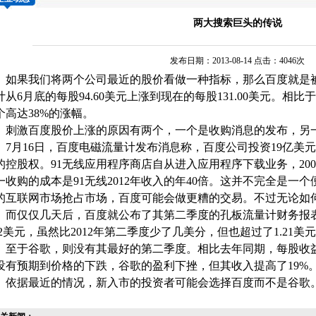
两大搜索巨头的传说
发布日期：2013-08-14 点击：4046次
果我们将两个公司最近的股价看做一种指标，那么百度就是被
计
从6月底的每股94.60美元上涨到现在的每股131.00美元。
个高达38%的涨幅。
激百度股价上涨的原因有两个，一个是收购消息的发布，另一
月16日，百度
电磁流量计
发布消息称，百度公司投资19亿美元
的控股权。91无线应用程序商店自从进入应用程序下载业务，200
一收购的成本是91无线2012年收入的年40倍。这并不完全是一
的互联网市场抢占市场，百度可能会做更糟的交易。不过无论如
仅仅几天后，百度就公布了其第二季度的
孔板流量计
财务报
.22美元，虽然比2012年第二季度少了几美分，但也超过了1.21
于谷歌，则没有其最好的第二季度。相比去年同期，每股收益从10
没有预期到价格的下跌，谷歌的盈利下挫，但其收入提高了19%
据最近的情况，新入市的投资者可能会选择百度而不是谷歌。
。