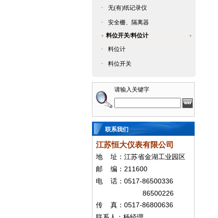
·
无(有)纸记录仪
·
安全栅、隔离器
料位开关/料位计
·
料位计
·
料位开关
请输入关键字
联系我们
江苏恒大仪表有限公司
地
址：江苏省金湖工业园区
211600
邮
编：
0517-86500336
电
话：
86500226
0517-86800636
传
真：
联系人：杨经
理