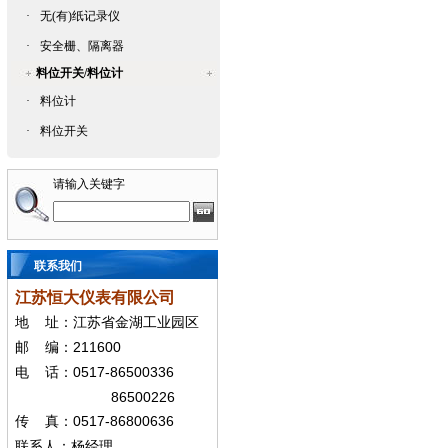
·
无(有)纸记录仪
·
安全栅、隔离器
料位开关/料位计
·
料位计
·
料位开关
请输入关键字
联系我们
江苏恒大仪表有限公司
地
址：江苏省金湖工业园区
211600
邮
编：
0517-86500336
电
话：
86500226
0517-86800636
传
真：
联系人：杨经
理