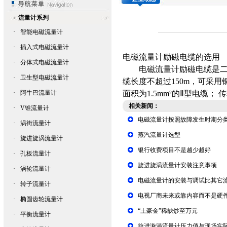
流量计系列
·
智能电磁流量计
·
插入式电磁流量计
电磁流量计
励磁电缆的选用
·
分体式电磁流量计
电磁流量计
励磁电缆是二
·
卫生型电磁流量计
缆长度不超过150m，可采用铜芯
·
阿牛巴流量计
面积为1.5mm²的Ⅱ型电缆；
相关新闻：
·
V锥流量计
电磁流量计按照故障发生时期分
·
涡街流量计
蒸汽流量计选型
·
旋进旋涡流量计
银行收费项目不是越少越好
·
孔板流量计
旋进旋涡流量计安装注意事项
·
涡轮流量计
电磁流量计的安装与调试比其它
·
转子流量计
电视厂商未来或靠内容而不是硬
·
椭圆齿轮流量计
“土豪金”稀缺炒至万元
·
平衡流量计
旋进漩涡流量计压力值与现场实