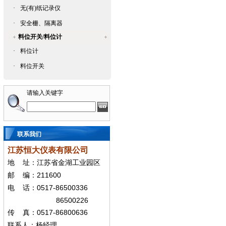
·
无(有)纸记录仪
·
安全栅、隔离器
料位开关/料位计
·
料位计
·
料位开关
请输入关键字
联系我们
江苏恒大仪表有限公司
地
址：江苏省金湖工业园区
211600
邮
编：
0517-86500336
电
话：
86500226
0517-86800636
传
真：
联系人：杨经
理