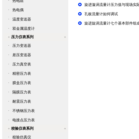
·
热电阻
旋进漩涡流量计压力值与现场实
·
热电偶
孔板流量计如何调试
·
温度变送器
旋进旋涡流量计七个基本部件组
·
双金属温度计
压力仪表系列
·
压力变送器
·
差压变送器
·
压力真空表
·
精密压力表
·
膜盒压力表
·
隔膜压力表
·
耐震压力表
·
不锈钢压力表
·
电接点压力表
校验仪表系列
·
校验仿真仪