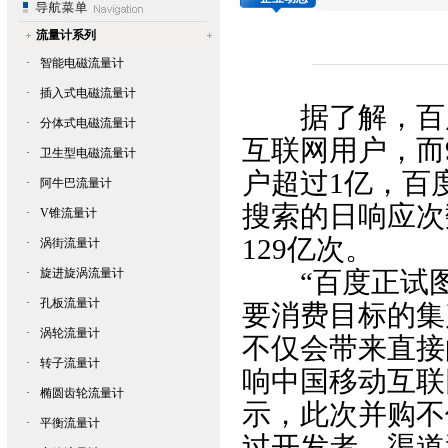
流量计系列
·
智能电磁流量计
·
插入式电磁流量计
据了解，百度
·
分体式电磁流量计
互联网用户，而91
·
卫生型电磁流量计
户超过1亿，百
·
阿牛巴流量计
搜索的日响应次
·
V锥流量计
129亿次。
·
涡街流量计
·
旋进旋涡流量计
“百度正试图建
·
孔板流量计
要消费目标的集
·
涡轮流量计
不仅会带来直接
·
转子流量计
响中国移动互联
·
椭圆齿轮流量计
示，此次并购不
·
平衡流量计
过开发者、渠道