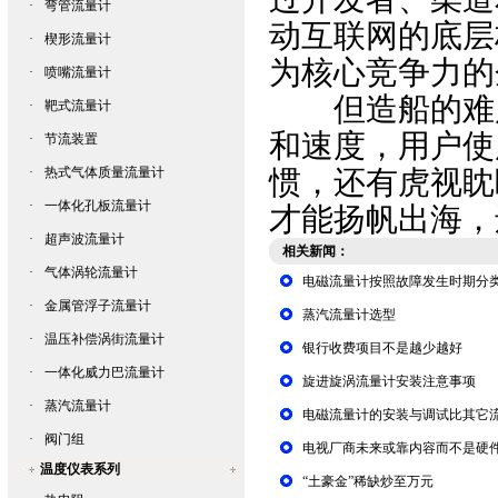
·
弯管流量计
动互联网的底层
·
楔形流量计
为核心竞争力的
·
喷嘴流量计
但造船的难度
·
靶式流量计
和速度，用户使
·
节流装置
·
热式气体质量流量计
惯，还有虎视眈
·
一体化孔板流量计
才能扬帆出海，
·
超声波流量计
相关新闻：
·
气体涡轮流量计
电磁流量计按照故障发生时期分
·
金属管浮子流量计
蒸汽流量计选型
·
温压补偿涡街流量计
银行收费项目不是越少越好
·
一体化威力巴流量计
旋进旋涡流量计安装注意事项
·
蒸汽流量计
电磁流量计的安装与调试比其它
·
阀门组
电视厂商未来或靠内容而不是硬
温度仪表系列
“土豪金”稀缺炒至万元