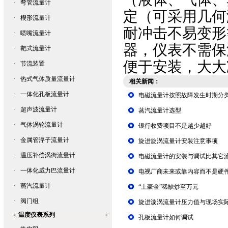
·
弯管流量计
定（可采用几何
·
楔形流量计
耐冲击不易变形
·
喷嘴流量计
器
，仪表不需保
·
靶式流量计
便于安装，大大
·
节流装置
·
热式气体质量流量计
相关新闻：
·
一体化孔板流量计
电磁流量计按照故障发生时期分
·
超声波流量计
蒸汽流量计选型
·
气体涡轮流量计
银行收费项目不是越少越好
·
金属管浮子流量计
旋进旋涡流量计安装注意事项
·
温压补偿涡街流量计
电磁流量计的安装与调试比其它
·
一体化威力巴流量计
电视厂商未来或靠内容而不是硬
·
蒸汽流量计
“土豪金”稀缺炒至万元
·
阀门组
旋进漩涡流量计压力值与现场实
温度仪表系列
孔板流量计如何调试