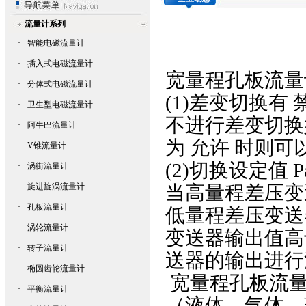
流量计系列
·
智能电磁流量计
·
插入式电磁流量计
宽量程
孔板流量
·
分体式电磁流量计
(1)差变切换有
·
卫生型电磁流量计
不进行差变切换
·
阿牛巴流量计
为 允许 时则
·
V锥流量计
(2)切换设定值
·
涡街流量计
·
旋进旋涡流量计
当高量程
差压变
·
孔板流量计
低量程差压变送
·
涡轮流量计
变送器输出值高
·
转子流量计
送器的输出进
·
椭圆齿轮流量计
宽量程孔板流量
·
平衡流量计
（液体、气体、