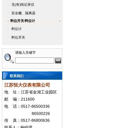
·
无(有)纸记录仪
·
安全栅、隔离器
料位开关/料位计
·
料位计
·
料位开关
请输入关键字
联系我们
江苏恒大仪表有限公司
地
址：江苏省金湖工业园区
211600
邮
编：
0517-86500336
电
话：
86500226
0517-86800636
传
真：
联系人：杨经
理