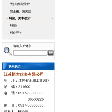
·
无(有)纸记录仪
·
安全栅、隔离器
料位开关/料位计
·
料位计
·
料位开关
请输入关键字
联系我们
江苏恒大仪表有限公司
地
址：江苏省金湖工业园区
211600
邮
编：
0517-86500336
电
话：
86500226
0517-86800636
传
真：
联系人：杨经
理