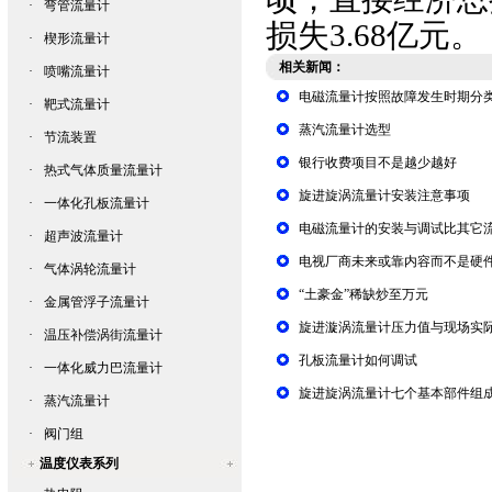
·
弯管流量计
损失3.68亿元。
·
楔形流量计
相关新闻：
·
喷嘴流量计
电磁流量计按照故障发生时期分
·
靶式流量计
蒸汽流量计选型
·
节流装置
银行收费项目不是越少越好
·
热式气体质量流量计
旋进旋涡流量计安装注意事项
·
一体化孔板流量计
电磁流量计的安装与调试比其它
·
超声波流量计
电视厂商未来或靠内容而不是硬
·
气体涡轮流量计
“土豪金”稀缺炒至万元
·
金属管浮子流量计
旋进漩涡流量计压力值与现场实
·
温压补偿涡街流量计
孔板流量计如何调试
·
一体化威力巴流量计
旋进旋涡流量计七个基本部件组
·
蒸汽流量计
·
阀门组
温度仪表系列