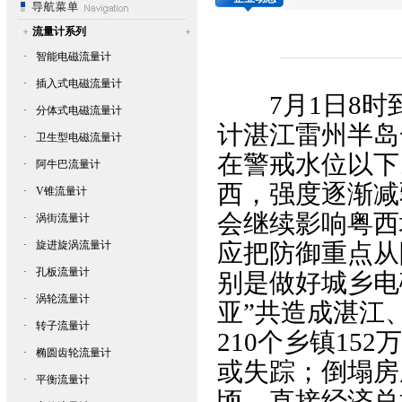
流量计系列
·
智能电磁流量计
·
插入式电磁流量计
7月1日8时到
·
分体式电磁流量计
计
湛江雷州半岛
·
卫生型电磁流量计
在警戒水位以下
·
阿牛巴流量计
西，强度逐渐减
·
V锥流量计
会继续影响粤西
·
涡街流量计
·
旋进旋涡流量计
应把防御重点从
·
孔板流量计
别是做好城乡
电
·
涡轮流量计
亚”共造成湛江
·
转子流量计
210个乡镇15
·
椭圆齿轮流量计
或失踪；倒塌房屋
·
平衡流量计
顷，直接经济总