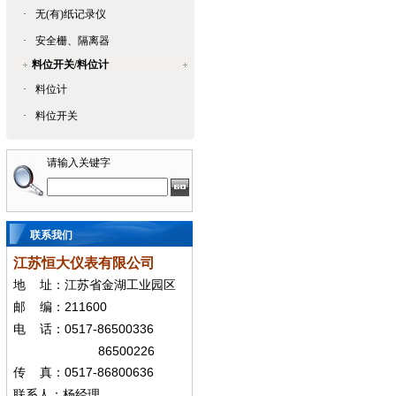
·
无(有)纸记录仪
·
安全栅、隔离器
料位开关/料位计
·
料位计
·
料位开关
请输入关键字
联系我们
江苏恒大仪表有限公司
地
址：江苏省金湖工业园区
211600
邮
编：
0517-86500336
电
话：
86500226
0517-86800636
传
真：
联系人：杨经
理