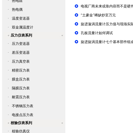
·
热电阻
电视厂商未来或靠内容而不是硬
·
热电偶
“土豪金”稀缺炒至万元
·
温度变送器
旋进漩涡流量计压力值与现场实
·
双金属温度计
孔板流量计如何调试
压力仪表系列
旋进旋涡流量计七个基本部件组
·
压力变送器
·
差压变送器
·
压力真空表
·
精密压力表
·
膜盒压力表
·
隔膜压力表
·
耐震压力表
·
不锈钢压力表
·
电接点压力表
校验仪表系列
·
校验仿真仪