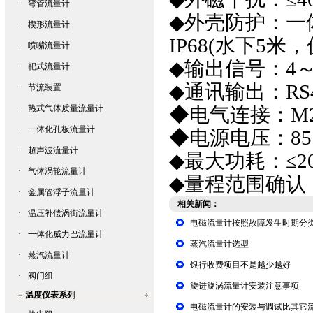
·
弯管流量计
◆外壳防护：一体
·
楔形流量计
IP68(水下5米
·
喷嘴流量计
◆输出信号：4～2
·
靶式流量计
◆通讯输出：RS
·
节流装置
·
热式气体质量流量计
◆电气连接：M2
·
一体化孔板流量计
◆电源电压：85～2
·
超声波流量计
◆最大功耗：≤2
·
气体涡轮流量计
◆量程范围确认
·
金属管浮子流量计
相关新闻：
·
温压补偿涡街流量计
电磁流量计按照故障发生时期分
·
一体化威力巴流量计
蒸汽流量计选型
·
蒸汽流量计
银行收费项目不是越少越好
·
阀门组
旋进旋涡流量计安装注意事项
温度仪表系列
电磁流量计的安装与调试比其它