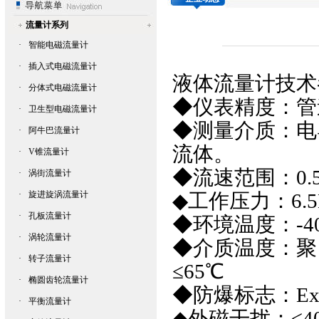
流量计系列
·
智能电磁流量计
·
插入式电磁流量计
液体
流量计
技术
·
分体式电磁流量计
◆仪表精度：管道
·
卫生型电磁流量计
◆测量介质：电
·
阿牛巴流量计
流体。
·
V锥流量计
◆流速范围：0.5-
·
涡街流量计
·
旋进旋涡流量计
◆工作压力：6.5
·
孔板流量计
◆环境温度：-40
·
涡轮流量计
◆介质温度：聚
·
转子流量计
≤65℃
·
椭圆齿轮流量计
◆防爆标志：Exm
·
平衡流量计
◆外磁干扰：≤40