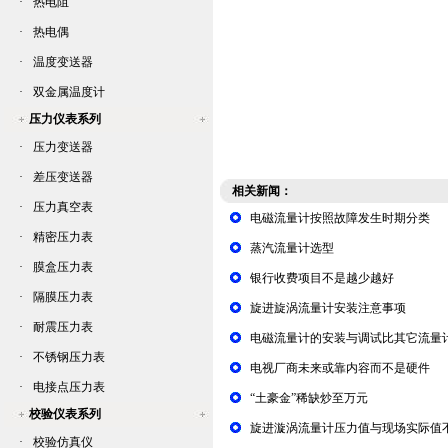
·
热电阻
·
热电偶
·
温度变送器
·
双金属温度计
压力仪表系列
·
压力变送器
·
差压变送器
相关新闻：
·
压力真空表
电磁流量计按照故障发生时期分类
·
精密压力表
蒸汽流量计选型
·
膜盒压力表
银行收费项目不是越少越好
·
隔膜压力表
旋进旋涡流量计安装注意事项
·
耐震压力表
电磁流量计的安装与调试比其它流量
·
不锈钢压力表
电视厂商未来或靠内容而不是硬件
·
电接点压力表
“土豪金”稀缺炒至万元
校验仪表系列
旋进漩涡流量计压力值与现场实际值
·
校验仿真仪