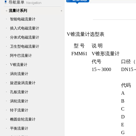
流量计系列
·
智能电磁流量计
·
插入式电磁流量计
V锥流量计
选型表
·
分体式电磁流量计
型 号
说 明
·
卫生型电磁流量计
FMM61
V锥形流量计
·
阿牛巴流量计
代号
口径（
·
V锥流量计
15～3000
DN15
·
涡街流量计
·
旋进旋涡流量计
代码
·
孔板流量计
A
B
·
涡轮流量计
C
·
转子流量计
D
·
椭圆齿轮流量计
E
·
平衡流量计
G