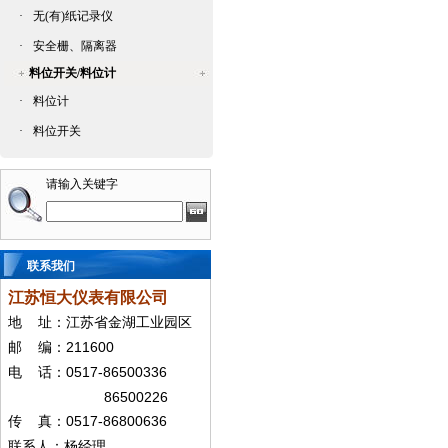
·
无(有)纸记录仪
·
安全栅、隔离器
料位开关/料位计
·
料位计
·
料位开关
请输入关键字
联系我们
江苏恒大仪表有限公司
地
址：江苏省金湖工业园区
211600
邮
编：
0517-86500336
电
话：
86500226
0517-86800636
传
真：
联系人：杨经
理