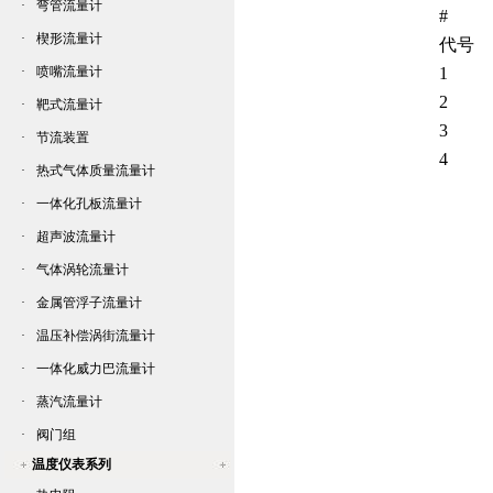
·
弯管流量计
#
·
楔形流量计
代号
·
喷嘴流量计
1
2
·
靶式流量计
3
·
节流装置
4
·
热式气体质量流量计
·
一体化孔板流量计
·
超声波流量计
·
气体涡轮流量计
·
金属管浮子流量计
·
温压补偿涡街流量计
·
一体化威力巴流量计
·
蒸汽流量计
·
阀门组
温度仪表系列