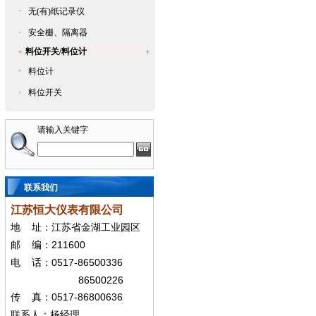
·
无(有)纸记录仪
·
安全栅、隔离器
料位开关/料位计
·
料位计
·
料位开关
请输入关键字
联系我们
江苏恒大仪表有限公司
地
址：江苏省金湖工业园区
211600
邮
编：
0517-86500336
电
话：
86500226
0517-86800636
传
真：
联系人：杨经
理