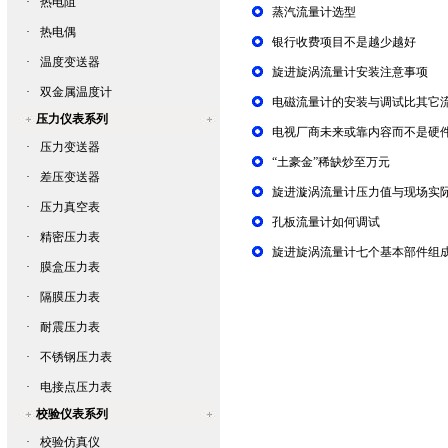
·
热电阻
蒸汽流量计选型
·
热电偶
银行收费项目不是越少越好
·
温度变送器
旋进旋涡流量计安装注意事项
·
双金属温度计
电磁流量计的安装与调试比其它
压力仪表系列
电视厂商未来或靠内容而不是硬
·
压力变送器
“土豪金”稀缺炒至万元
·
差压变送器
旋进漩涡流量计压力值与现场实
·
压力真空表
孔板流量计如何调试
·
精密压力表
旋进旋涡流量计七个基本部件组
·
膜盒压力表
·
隔膜压力表
·
耐震压力表
·
不锈钢压力表
·
电接点压力表
校验仪表系列
·
校验仿真仪