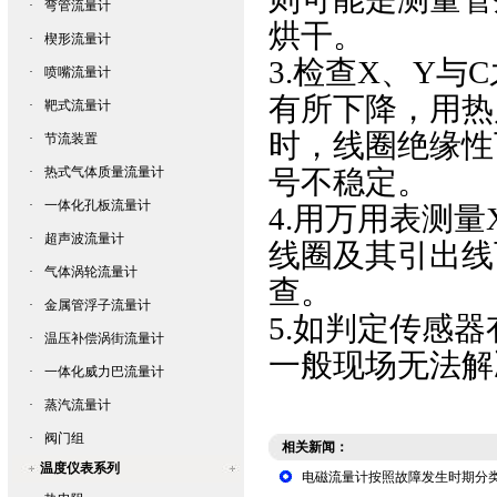
·
弯管流量计
烘干。
·
楔形流量计
3.检查X、Y与
·
喷嘴流量计
有所下降，用热
·
靶式流量计
时，线圈绝缘性
·
节流装置
·
热式气体质量流量计
号不稳定。
·
一体化孔板流量计
4.用万用表测量
·
超声波流量计
线圈及其引出线
·
气体涡轮流量计
查。
·
金属管浮子流量计
5.如判定传感
·
温压补偿涡街流量计
一般现场无法解
·
一体化威力巴流量计
·
蒸汽流量计
·
阀门组
相关新闻：
温度仪表系列
电磁流量计按照故障发生时期分