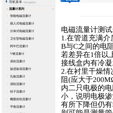
流量计系列
·
智能电磁流量计
·
插入式电磁流量计
电磁流量计
测试
·
分体式电磁流量计
1.在管道充满
·
卫生型电磁流量计
B与C之间的电阻
·
阿牛巴流量计
若差异在1倍以
·
V锥流量计
接线盒内有冷凝
·
涡街流量计
·
旋进旋涡流量计
2.在衬里干燥情
·
孔板流量计
阻(应大于200
·
涡轮流量计
内二只电极的电
·
转子流量计
小，说明电极渗
·
椭圆齿轮流量计
有所下降但仍有5
·
平衡流量计
则可能是测量管