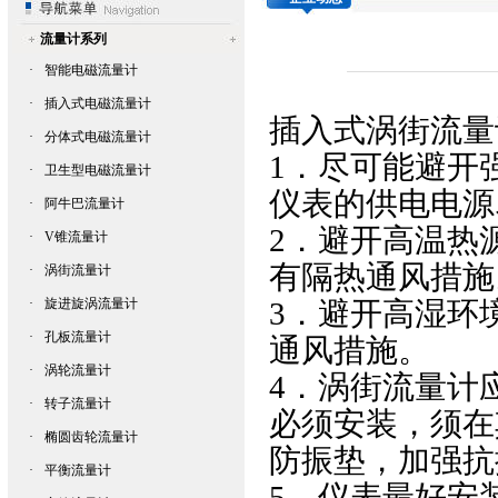
流量计系列
·
智能电磁流量计
·
插入式电磁流量计
插入式涡街流量
·
分体式电磁流量计
1．
尽可能避开
·
卫生型电磁流量计
仪表的供电电源
·
阿牛巴流量计
2．
避开高温热
·
V锥流量计
有隔热通风措施
·
涡街流量计
·
旋进旋涡流量计
3．
避开高湿环
·
孔板流量计
通风措施。
·
涡轮流量计
4．
涡街流量计
·
转子流量计
必须安装，须在
·
椭圆齿轮流量计
防振垫，加强抗
·
平衡流量计
5．
仪表最好安