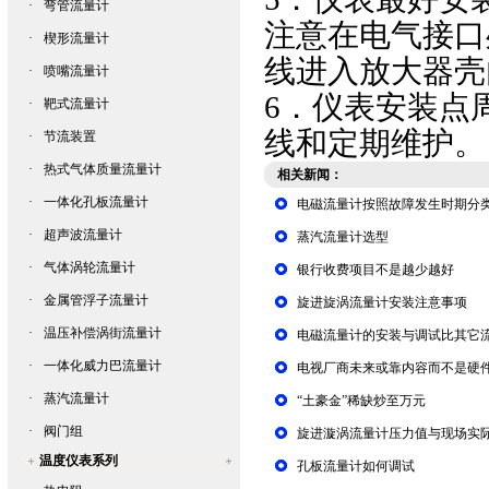
·
弯管流量计
注意在电气接口
·
楔形流量计
线进入放大器壳
·
喷嘴流量计
6．
仪表安装点
·
靶式流量计
线和定期维护。
·
节流装置
·
热式气体质量流量计
相关新闻：
·
一体化孔板流量计
电磁流量计按照故障发生时期分
·
超声波流量计
蒸汽流量计选型
·
气体涡轮流量计
银行收费项目不是越少越好
·
金属管浮子流量计
旋进旋涡流量计安装注意事项
·
温压补偿涡街流量计
电磁流量计的安装与调试比其它
·
一体化威力巴流量计
电视厂商未来或靠内容而不是硬
·
蒸汽流量计
“土豪金”稀缺炒至万元
·
阀门组
旋进漩涡流量计压力值与现场实
温度仪表系列
孔板流量计如何调试