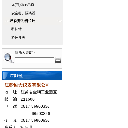
·
无(有)纸记录仪
·
安全栅、隔离器
料位开关/料位计
·
料位计
·
料位开关
请输入关键字
联系我们
江苏恒大仪表有限公司
地
址：江苏省金湖工业园区
211600
邮
编：
0517-86500336
电
话：
86500226
0517-86800636
传
真：
联系人：杨经
理