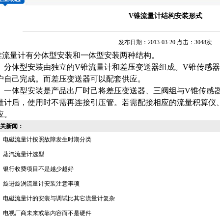
V锥流量计结构安装形式
发布日期：2013-03-20 点击：3048次
锥流量计
有分体型安装和一体型安装两种结构。
体型安装由独立的
V锥流量计
和
差压变送器
组成。V锥传感
户自己完成。而差压变送器可以配套供应。
体型安装是产品出厂时己将差压变送器、三阀组与V锥传感器
量计后，使用时不需再连接引压管。若需配接相应的
流量积算仪
应。
关新闻：
电磁流量计按照故障发生时期分类
蒸汽流量计选型
银行收费项目不是越少越好
旋进旋涡流量计安装注意事项
电磁流量计的安装与调试比其它流量计复杂
电视厂商未来或靠内容而不是硬件