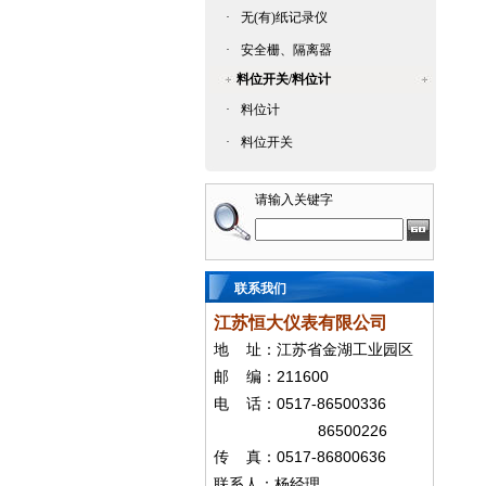
·
无(有)纸记录仪
·
安全栅、隔离器
料位开关/料位计
·
料位计
·
料位开关
请输入关键字
联系我们
江苏恒大仪表有限公司
地
址：江苏省金湖工业园区
211600
邮
编：
0517-86500336
电
话：
86500226
0517-86800636
传
真：
联系人：杨经
理