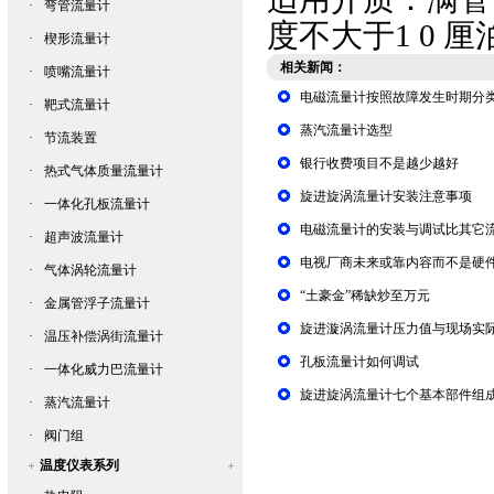
·
弯管流量计
度不大于1 0 
·
楔形流量计
相关新闻：
·
喷嘴流量计
电磁流量计按照故障发生时期分
·
靶式流量计
蒸汽流量计选型
·
节流装置
银行收费项目不是越少越好
·
热式气体质量流量计
旋进旋涡流量计安装注意事项
·
一体化孔板流量计
电磁流量计的安装与调试比其它
·
超声波流量计
电视厂商未来或靠内容而不是硬
·
气体涡轮流量计
“土豪金”稀缺炒至万元
·
金属管浮子流量计
旋进漩涡流量计压力值与现场实
·
温压补偿涡街流量计
孔板流量计如何调试
·
一体化威力巴流量计
旋进旋涡流量计七个基本部件组
·
蒸汽流量计
·
阀门组
温度仪表系列