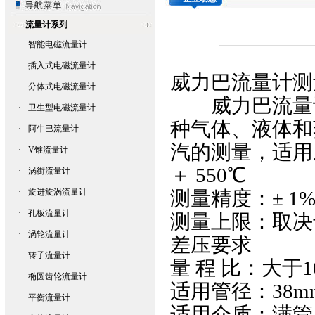
流量计系列
·
智能电磁流量计
·
插入式电磁流量计
威力巴流量计
测
·
分体式电磁流量计
威力巴流量
·
卫生型电磁流量计
种气体、液体和
·
阿牛巴流量计
汽的测量，适用压
·
V锥流量计
＋ 550℃
·
涡街流量计
·
旋进旋涡流量计
测量精度：± 1%
·
孔板流量计
测量上限：取决
·
涡轮流量计
差压要求
·
转子流量计
量 程 比：大于10
·
椭圆齿轮流量计
适用管径：38mm
·
平衡流量计
适用介质：满管