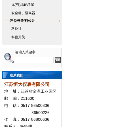
·
无(有)纸记录仪
·
安全栅、隔离器
料位开关/料位计
·
料位计
·
料位开关
请输入关键字
联系我们
江苏恒大仪表有限公司
地
址：江苏省金湖工业园区
211600
邮
编：
0517-86500336
电
话：
86500226
0517-86800636
传
真：
联系人：杨经
理